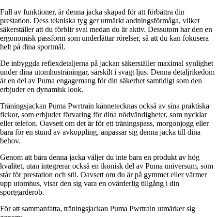
Full av funktioner, är denna jacka skapad för att förbättra din
prestation. Dess tekniska tyg ger utmärkt andningsförmåga, vilket
säkerställer att du förblir sval medan du är aktiv. Dessutom har den en
ergonomisk passform som underlättar rörelser, så att du kan fokusera
helt på dina sportmål.
De inbyggda reflexdetaljerna på jackan säkerställer maximal synlighet
under dina utomhusträningar, särskilt i svagt ljus. Denna detaljrikedom
är en del av Puma engagemang för din säkerhet samtidigt som den
erbjuder en dynamisk look.
Träningsjackan Puma Pwrtrain kännetecknas också av sina praktiska
fickor, som erbjuder förvaring för dina nödvändigheter, som nycklar
eller telefon. Oavsett om det är för ett träningspass, morgonjogg eller
bara för en stund av avkoppling, anpassar sig denna jacka till dina
behov.
Genom att bära denna jacka väljer du inte bara en produkt av hög
kvalitet, utan integrerar också en ikonisk del av Puma universum, som
står för prestation och stil. Oavsett om du är på gymmet eller värmer
upp utomhus, visar den sig vara en ovärderlig tillgång i din
sportgarderob.
För att sammanfatta, träningsjackan Puma Pwrtrain utmärker sig