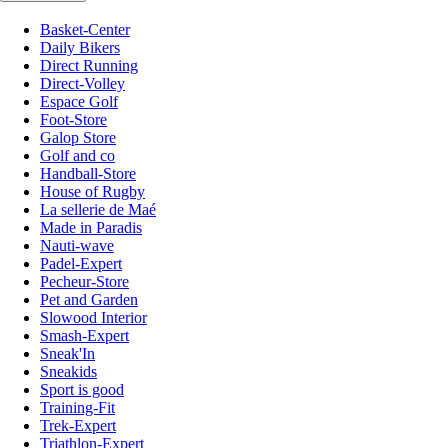
Basket-Center
Daily Bikers
Direct Running
Direct-Volley
Espace Golf
Foot-Store
Galop Store
Golf and co
Handball-Store
House of Rugby
La sellerie de Maé
Made in Paradis
Nauti-wave
Padel-Expert
Pecheur-Store
Pet and Garden
Slowood Interior
Smash-Expert
Sneak'In
Sneakids
Sport is good
Training-Fit
Trek-Expert
Triathlon-Expert