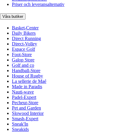
Priser och leveransalternativ
Våra butiker
Basket-Center
Daily Bikers
Direct Running
Direct-Volley
Espace Golf
Foot-Store
Galop Store
Golf and co
Handball-Store
House of Rugby
La sellerie de Maé
Made in Paradis
Nauti-wave
Padel-Expert
Pecheur-Store
Pet and Garden
Slowood Interior
Smash-Expert
Sneak'In
Sneakids