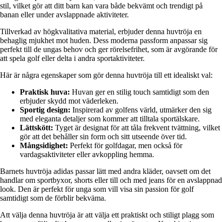
stil, vilket gör att ditt barn kan vara både bekvämt och trendigt på
banan eller under avslappnade aktiviteter.
Tillverkad av högkvalitativa material, erbjuder denna huvtröja en
behaglig mjukhet mot huden. Dess moderna passform anpassar sig
perfekt till de ungas behov och ger rörelsefrihet, som är avgörande för
att spela golf eller delta i andra sportaktiviteter.
Här är några egenskaper som gör denna huvtröja till ett idealiskt val:
Praktisk huva:
Huvan ger en stilig touch samtidigt som den
erbjuder skydd mot väderleken.
Sportig design:
Inspirerad av golfens värld, utmärker den sig
med eleganta detaljer som kommer att tilltala sportälskare.
Lättskött:
Tyget är designat för att tåla frekvent tvättning, vilket
gör att det behåller sin form och sitt utseende över tid.
Mångsidighet:
Perfekt för golfdagar, men också för
vardagsaktiviteter eller avkoppling hemma.
Barnets huvtröja adidas passar lätt med andra kläder, oavsett om det
handlar om sportbyxor, shorts eller till och med jeans för en avslappnad
look. Den är perfekt för unga som vill visa sin passion för golf
samtidigt som de förblir bekväma.
Att välja denna huvtröja är att välja ett praktiskt och stiligt plagg som