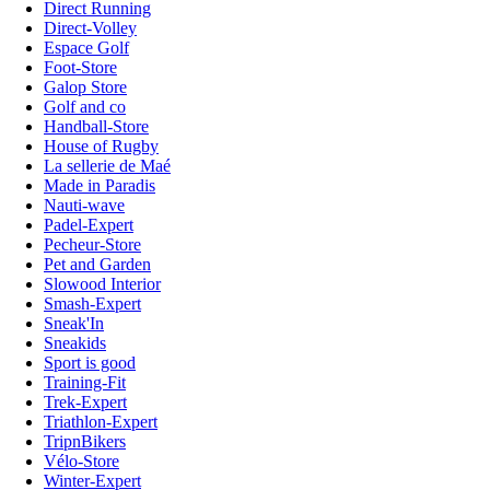
Direct Running
Direct-Volley
Espace Golf
Foot-Store
Galop Store
Golf and co
Handball-Store
House of Rugby
La sellerie de Maé
Made in Paradis
Nauti-wave
Padel-Expert
Pecheur-Store
Pet and Garden
Slowood Interior
Smash-Expert
Sneak'In
Sneakids
Sport is good
Training-Fit
Trek-Expert
Triathlon-Expert
TripnBikers
Vélo-Store
Winter-Expert