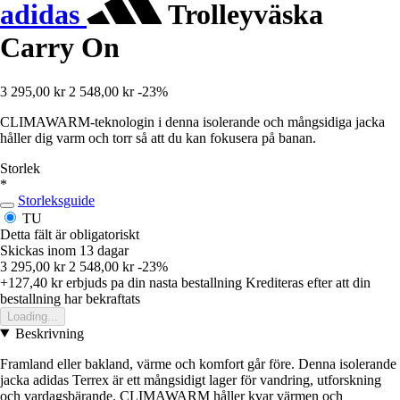
adidas
Trolleyväska
Carry On
3 295,00 kr
2 548,00 kr
-23%
CLIMAWARM-teknologin i denna isolerande och mångsidiga jacka
håller dig varm och torr så att du kan fokusera på banan.
Storlek
*
Storleksguide
TU
Detta fält är obligatoriskt
Skickas inom 13 dagar
3 295,00 kr
2 548,00 kr
-23%
+127,40 kr
erbjuds pa din nasta bestallning
Krediteras efter att din
bestallning har bekraftats
Loading...
Beskrivning
Framland eller bakland, värme och komfort går före. Denna isolerande
jacka adidas Terrex är ett mångsidigt lager för vandring, utforskning
och vardagsbärande. CLIMAWARM håller kvar värmen och