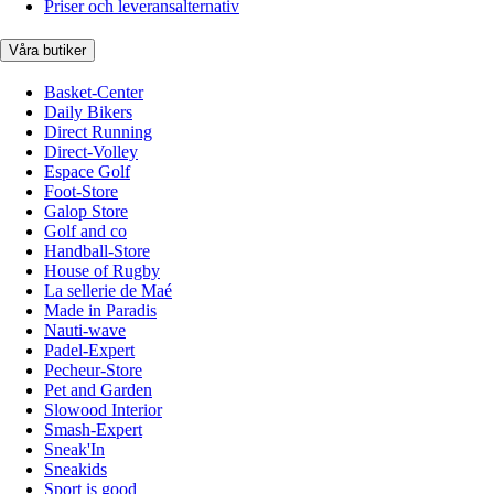
Priser och leveransalternativ
Våra butiker
Basket-Center
Daily Bikers
Direct Running
Direct-Volley
Espace Golf
Foot-Store
Galop Store
Golf and co
Handball-Store
House of Rugby
La sellerie de Maé
Made in Paradis
Nauti-wave
Padel-Expert
Pecheur-Store
Pet and Garden
Slowood Interior
Smash-Expert
Sneak'In
Sneakids
Sport is good