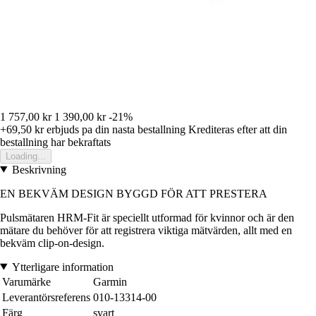
1 757,00 kr
1 390,00 kr
-21%
+69,50 kr
erbjuds pa din nasta bestallning
Krediteras efter att din
bestallning har bekraftats
Loading...
Beskrivning
EN BEKVÄM DESIGN BYGGD FÖR ATT PRESTERA
Pulsmätaren HRM-Fit är speciellt utformad för kvinnor och är den
mätare du behöver för att registrera viktiga mätvärden, allt med en
bekväm clip-on-design.
Ytterligare information
Varumärke
Garmin
Leverantörsreferens
010-13314-00
Färg
svart