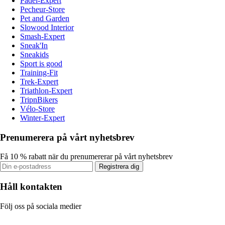
Padel-Expert
Pecheur-Store
Pet and Garden
Slowood Interior
Smash-Expert
Sneak'In
Sneakids
Sport is good
Training-Fit
Trek-Expert
Triathlon-Expert
TripnBikers
Vélo-Store
Winter-Expert
Prenumerera på vårt nyhetsbrev
Få 10 % rabatt när du prenumererar på vårt nyhetsbrev
Registrera dig
Håll kontakten
Följ oss på sociala medier