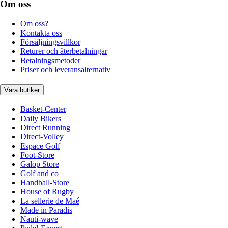
Om oss
Om oss?
Kontakta oss
Försäljningsvillkor
Returer och återbetalningar
Betalningsmetoder
Priser och leveransalternativ
Våra butiker
Basket-Center
Daily Bikers
Direct Running
Direct-Volley
Espace Golf
Foot-Store
Galop Store
Golf and co
Handball-Store
House of Rugby
La sellerie de Maé
Made in Paradis
Nauti-wave