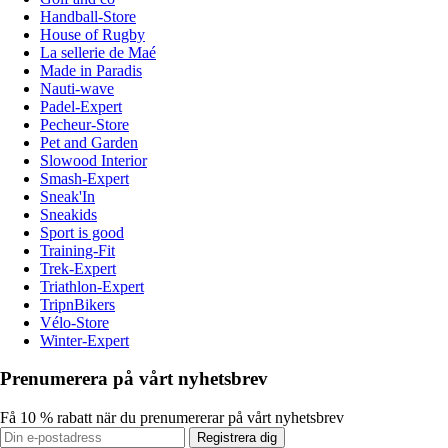
Handball-Store
House of Rugby
La sellerie de Maé
Made in Paradis
Nauti-wave
Padel-Expert
Pecheur-Store
Pet and Garden
Slowood Interior
Smash-Expert
Sneak'In
Sneakids
Sport is good
Training-Fit
Trek-Expert
Triathlon-Expert
TripnBikers
Vélo-Store
Winter-Expert
Prenumerera på vårt nyhetsbrev
Få 10 % rabatt när du prenumererar på vårt nyhetsbrev
Registrera dig