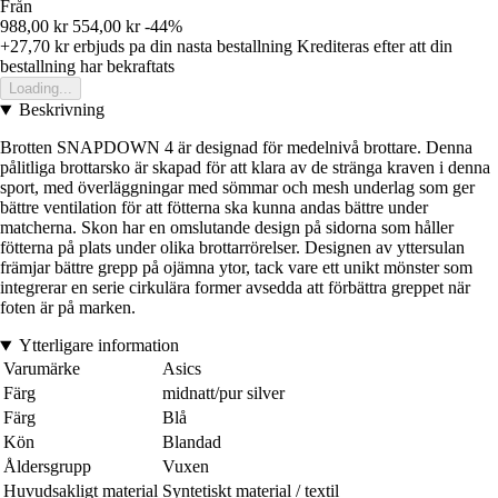
Från
988,00 kr
554,00 kr
-44%
+27,70 kr
erbjuds pa din nasta bestallning
Krediteras efter att din
bestallning har bekraftats
Loading...
Beskrivning
Brotten SNAPDOWN 4 är designad för medelnivå brottare. Denna
pålitliga brottarsko är skapad för att klara av de stränga kraven i denna
sport, med överläggningar med sömmar och mesh underlag som ger
bättre ventilation för att fötterna ska kunna andas bättre under
matcherna. Skon har en omslutande design på sidorna som håller
fötterna på plats under olika brottarrörelser. Designen av yttersulan
främjar bättre grepp på ojämna ytor, tack vare ett unikt mönster som
integrerar en serie cirkulära former avsedda att förbättra greppet när
foten är på marken.
Ytterligare information
Varumärke
Asics
Färg
midnatt/pur silver
Färg
Blå
Kön
Blandad
Åldersgrupp
Vuxen
Huvudsakligt material
Syntetiskt material / textil