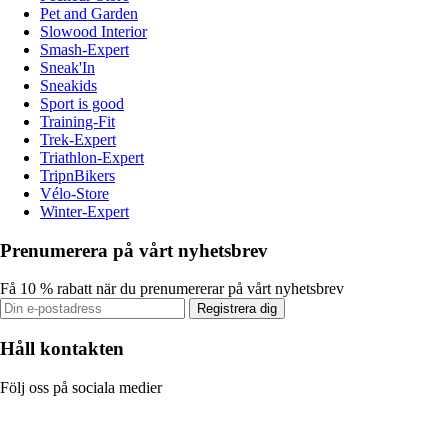
Pet and Garden
Slowood Interior
Smash-Expert
Sneak'In
Sneakids
Sport is good
Training-Fit
Trek-Expert
Triathlon-Expert
TripnBikers
Vélo-Store
Winter-Expert
Prenumerera på vårt nyhetsbrev
Få 10 % rabatt när du prenumererar på vårt nyhetsbrev
Registrera dig
Håll kontakten
Följ oss på sociala medier