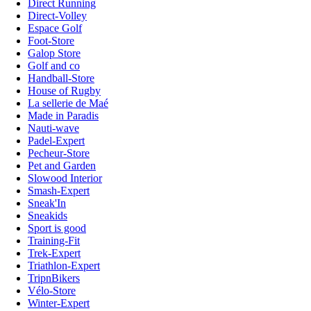
Direct Running
Direct-Volley
Espace Golf
Foot-Store
Galop Store
Golf and co
Handball-Store
House of Rugby
La sellerie de Maé
Made in Paradis
Nauti-wave
Padel-Expert
Pecheur-Store
Pet and Garden
Slowood Interior
Smash-Expert
Sneak'In
Sneakids
Sport is good
Training-Fit
Trek-Expert
Triathlon-Expert
TripnBikers
Vélo-Store
Winter-Expert