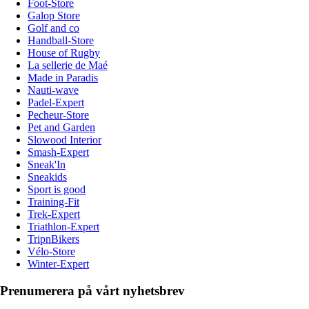
Foot-Store
Galop Store
Golf and co
Handball-Store
House of Rugby
La sellerie de Maé
Made in Paradis
Nauti-wave
Padel-Expert
Pecheur-Store
Pet and Garden
Slowood Interior
Smash-Expert
Sneak'In
Sneakids
Sport is good
Training-Fit
Trek-Expert
Triathlon-Expert
TripnBikers
Vélo-Store
Winter-Expert
Prenumerera på vårt nyhetsbrev