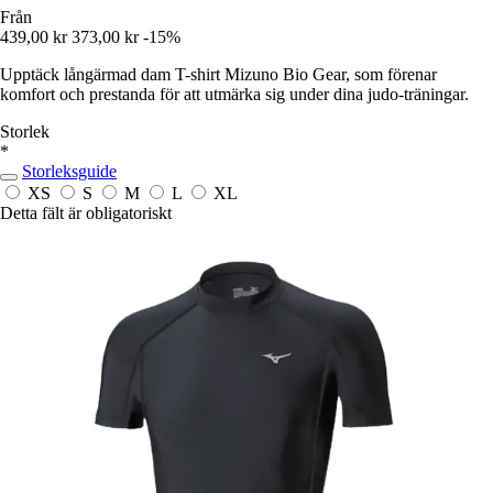
Från
439,00 kr
373,00 kr
-15%
Upptäck långärmad dam T-shirt Mizuno Bio Gear, som förenar
komfort och prestanda för att utmärka sig under dina judo-träningar.
Storlek
*
Storleksguide
XS
S
M
L
XL
Detta fält är obligatoriskt