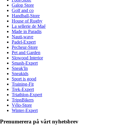
Galop Store
Golf and co
Handball-Store
House of Rugby
La sellerie de Maé
Made in Paradis
Nauti-wave
Padel-Expert
Pecheur-Store
Pet and Garden
Slowood Interior
Smash-Expert
Sneak'In
Sneakids
Sport is good
Training-Fit
Trek-Expert
Triathlon-Expert
TripnBikers
Vélo-Store
Winter-Expert
Prenumerera på vårt nyhetsbrev