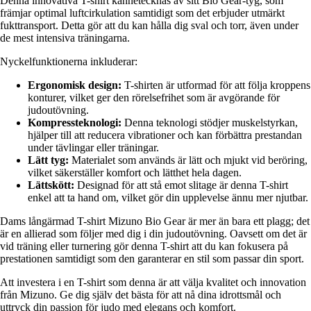
Denna innovativa T-shirt kännetecknas av sitt Bio Gear-tyg, som
främjar optimal luftcirkulation samtidigt som det erbjuder utmärkt
fukttransport. Detta gör att du kan hålla dig sval och torr, även under
de mest intensiva träningarna.
Nyckelfunktionerna inkluderar:
Ergonomisk design:
T-shirten är utformad för att följa kroppens
konturer, vilket ger den rörelsefrihet som är avgörande för
judoutövning.
Kompressteknologi:
Denna teknologi stödjer muskelstyrkan,
hjälper till att reducera vibrationer och kan förbättra prestandan
under tävlingar eller träningar.
Lätt tyg:
Materialet som används är lätt och mjukt vid beröring,
vilket säkerställer komfort och lätthet hela dagen.
Lättskött:
Designad för att stå emot slitage är denna T-shirt
enkel att ta hand om, vilket gör din upplevelse ännu mer njutbar.
Dams långärmad T-shirt Mizuno Bio Gear är mer än bara ett plagg; det
är en allierad som följer med dig i din judoutövning. Oavsett om det är
vid träning eller turnering gör denna T-shirt att du kan fokusera på
prestationen samtidigt som den garanterar en stil som passar din sport.
Att investera i en T-shirt som denna är att välja kvalitet och innovation
från Mizuno. Ge dig själv det bästa för att nå dina idrottsmål och
uttryck din passion för judo med elegans och komfort.