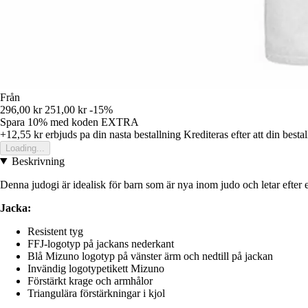
Från
296,00 kr
251,00 kr
-15%
Spara 10%
med koden
EXTRA
+12,55 kr
erbjuds pa din nasta bestallning
Krediteras efter att din besta
Loading...
Beskrivning
Denna judogi är idealisk för barn som är nya inom judo och letar efter e
Jacka:
Resistent tyg
FFJ-logotyp på jackans nederkant
Blå Mizuno logotyp på vänster ärm och nedtill på jackan
Invändig logotypetikett Mizuno
Förstärkt krage och armhålor
Triangulära förstärkningar i kjol