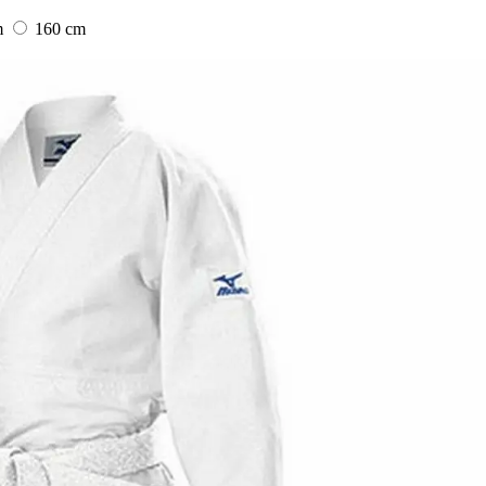
m
160 cm