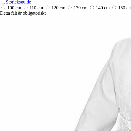
Storleksguide
100 cm
110 cm
120 cm
130 cm
140 cm
150 c
Detta fält är obligatoriskt