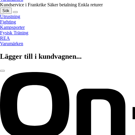
Kundservice i Frankrike
Säker betalning
Enkla returer
Sök
Utrustning
Fighting
Kampsporter
Fysisk Träning
REA
Varumärken
Lägger till i kundvagnen...