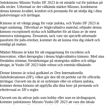
Judokimono Mizuno Yusho IJF 2023 är ett utmärkt val för judokas på
alla nivåer. Utformad av det välkända märket Mizuno, kombinerar
denna kimono kvalitet, komfort och prestanda för att stödja dig i dina
judoövningar och tävlingar.
Kimono är ett viktigt plagg för varje judoka, och Yusho IJF 2023 är
inget undantag. Tillverkad av högkvalitativa material, erbjuder denna
kimono exceptionell styrka och hållbarhet för att klara av de mest
intensiva träningarna. Dessutom, tack vare sin speciellt utformade
passform för judo-rörelser, kommer du att kunna röra dig enkelt och
smidigt på mattan.
Märket Mizuno är känt för sitt engagemang för excellens och
innovation, vilket återspeglas i denna högkvalitativa kimono. Med sina
förstärkta sömmar, förstärkningar på strategiska ställen och stiliga
design, är Yusho IJF 2023 både robust och estetiskt tilltalande.
Denne kimono är också godkänd av Den Internationella
Judofederationen (IJF), vilket gör den till ett perfekt val för officiella
tävlingar. Oavsett om du är en nybörjare eller en erfaren judoka,
kommer denna kimono att uppfylla alla dina krav på prestanda och
efterlevnad av IJF:s regler.
Oavsett om du utövar judo som hobby eller som en tävlingssport,
kommer judokimono Mizuno Yusho IJF 2023 att vara din ideala