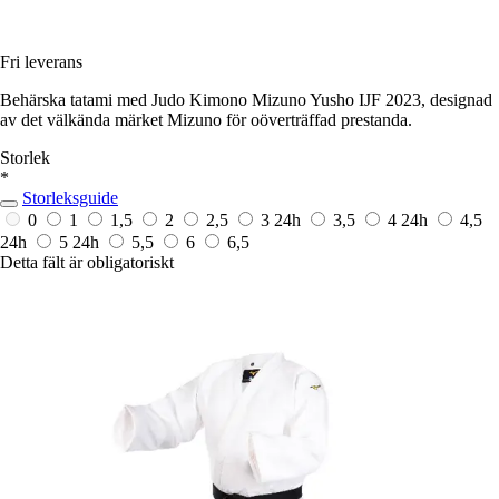
Fri leverans
Behärska tatami med Judo Kimono Mizuno Yusho IJF 2023, designad
av det välkända märket Mizuno för oöverträffad prestanda.
Storlek
*
Storleksguide
0
1
1,5
2
2,5
3
24h
3,5
4
24h
4,5
24h
5
24h
5,5
6
6,5
Detta fält är obligatoriskt