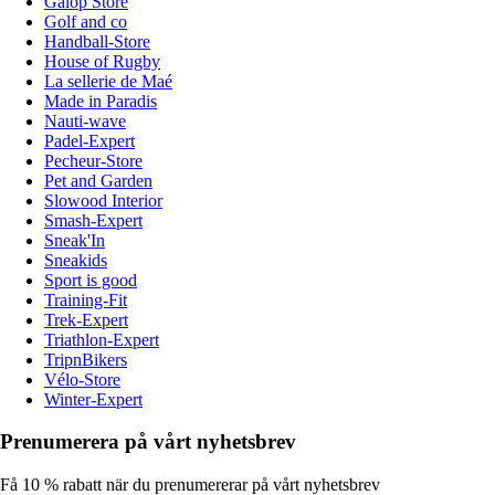
Galop Store
Golf and co
Handball-Store
House of Rugby
La sellerie de Maé
Made in Paradis
Nauti-wave
Padel-Expert
Pecheur-Store
Pet and Garden
Slowood Interior
Smash-Expert
Sneak'In
Sneakids
Sport is good
Training-Fit
Trek-Expert
Triathlon-Expert
TripnBikers
Vélo-Store
Winter-Expert
Prenumerera på vårt nyhetsbrev
Få 10 % rabatt när du prenumererar på vårt nyhetsbrev