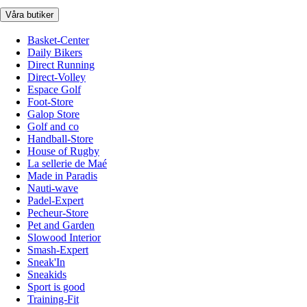
Våra butiker
Basket-Center
Daily Bikers
Direct Running
Direct-Volley
Espace Golf
Foot-Store
Galop Store
Golf and co
Handball-Store
House of Rugby
La sellerie de Maé
Made in Paradis
Nauti-wave
Padel-Expert
Pecheur-Store
Pet and Garden
Slowood Interior
Smash-Expert
Sneak'In
Sneakids
Sport is good
Training-Fit