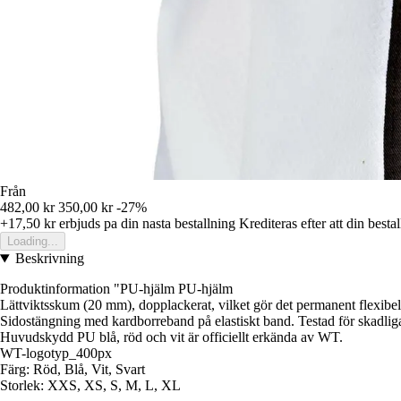
Från
482,00 kr
350,00 kr
-27%
+17,50 kr
erbjuds pa din nasta bestallning
Krediteras efter att din besta
Loading...
Beskrivning
Produktinformation "PU-hjälm PU-hjälm
Lättviktsskum (20 mm), dopplackerat, vilket gör det permanent flexibel
Sidostängning med kardborreband på elastiskt band. Testad för skadli
Huvudskydd PU blå, röd och vit är officiellt erkända av WT.
WT-logotyp_400px
Färg: Röd, Blå, Vit, Svart
Storlek: XXS, XS, S, M, L, XL