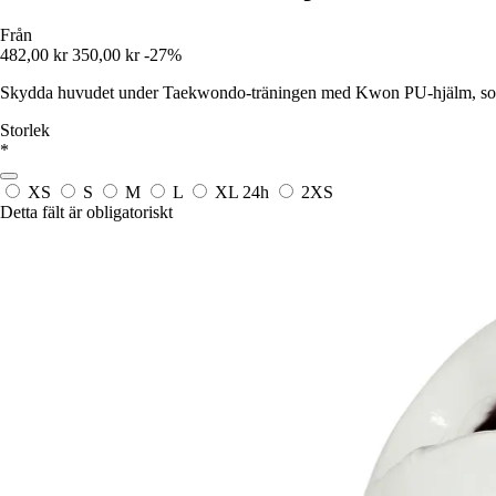
Från
482,00 kr
350,00 kr
-27%
Skydda huvudet under Taekwondo-träningen med Kwon PU-hjälm, som är lät
Storlek
*
XS
S
M
L
XL
24h
2XS
Detta fält är obligatoriskt