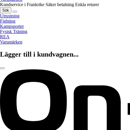
Kundservice i Frankrike
Säker betalning
Enkla returer
Sök
Utrustning
Fighting
Kampsporter
Fysisk Träning
REA
Varumärken
Lägger till i kundvagnen...