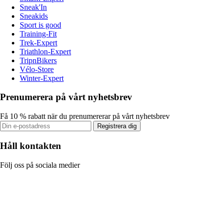
Sneak'In
Sneakids
Sport is good
Training-Fit
Trek-Expert
Triathlon-Expert
TripnBikers
Vélo-Store
Winter-Expert
Prenumerera på vårt nyhetsbrev
Få 10 % rabatt när du prenumererar på vårt nyhetsbrev
Registrera dig
Håll kontakten
Följ oss på sociala medier