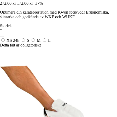
272,00 kr
172,00 kr
-37%
Optimera din karateprestation med Kwon fotskydd! Ergonomiska,
slitstarka och godkända av WKF och WUKF.
Storlek
*
XS
24h
S
M
L
Detta fält är obligatoriskt