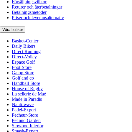
Försäljningsvillkor
Returer och återbetalningar
Betalningsmetoder
Priser och leveransalternativ
Våra butiker
Basket-Center
Daily Bikers
Direct Running
Direct-Volley
Espace Golf
Foot-Store
Galop Store
Golf and co
Handball-Store
House of Rugby
La sellerie de Maé
Made in Paradis
Nauti-wave
Padel-Expert
Pecheur-Store
Pet and Garden
Slowood Interior
Smash-Expert