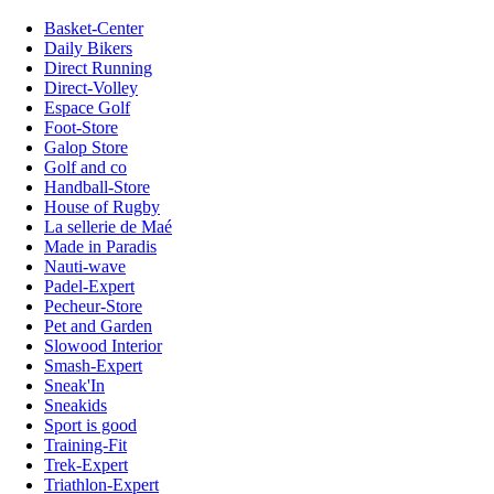
Basket-Center
Daily Bikers
Direct Running
Direct-Volley
Espace Golf
Foot-Store
Galop Store
Golf and co
Handball-Store
House of Rugby
La sellerie de Maé
Made in Paradis
Nauti-wave
Padel-Expert
Pecheur-Store
Pet and Garden
Slowood Interior
Smash-Expert
Sneak'In
Sneakids
Sport is good
Training-Fit
Trek-Expert
Triathlon-Expert