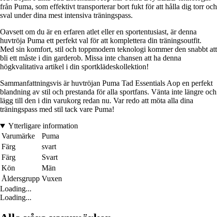
från Puma, som effektivt transporterar bort fukt för att hålla dig torr och
sval under dina mest intensiva träningspass.
Oavsett om du är en erfaren atlet eller en sportentusiast, är denna
huvtröja Puma ett perfekt val för att komplettera din träningsoutfit.
Med sin komfort, stil och toppmodern teknologi kommer den snabbt att
bli ett måste i din garderob. Missa inte chansen att ha denna
högkvalitativa artikel i din sportklädeskollektion!
Sammanfattningsvis är huvtröjan Puma Tad Essentials Aop en perfekt
blandning av stil och prestanda för alla sportfans. Vänta inte längre och
lägg till den i din varukorg redan nu. Var redo att möta alla dina
träningspass med stil tack vare Puma!
Ytterligare information
Varumärke
Puma
Färg
svart
Färg
Svart
Kön
Män
Åldersgrupp
Vuxen
Loading...
Loading...