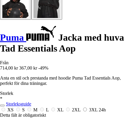
Puma
Jacka med huva
Tad Essentials Aop
Från
714,00 kr
367,00 kr
-49%
Anta en stil och prestanda med hoodie Puma Tad Essentials Aop,
perfekt för dina träningar.
Storlek
*
Storleksguide
XS
S
M
L
XL
2XL
3XL
24h
Detta fält är obligatoriskt