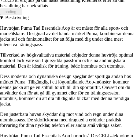
+18,35 kr
erbjuds pa din nasta bestallning
Krediteras efter att din
bestallning har bekraftats
Loading...
Beskrivning
Huvtröjan Puma Tad Essentials Aop är ett måste för alla sport- och
modeälskare. Designad av det kända märket Puma, kombinerar denna
jacka stil och funktionalitet för att följa med dig under dina mest
intensiva träningspass.
Tillverkad av högkvalitativa material erbjuder denna huvtröja optimal
komfort tack vare sin figursydda passform och sina andningsbara
material. Den är idealisk för träning, både inomhus och utomhus.
Dess moderna och dynamiska design speglar det sportiga andan hos
märket Puma. Tillgänglig i ett iögonfallande Aop-mönster, kommer
denna jacka att ge en stilfull touch till din sportoutfit. Oavsett om du
använder den för att gå till gymmet eller för en träningssession
utomhus, kommer du att dra till dig alla blickar med denna trendiga
jacka.
Den justerbara huvan skyddar dig mot vind och regn under dina
utomhuspass. De sidofickorna med dragkedja erbjuder praktisk
förvaring för dina nycklar, telefon eller andra små viktiga saker.
Huvtröjan Puma Tad Essentials Aop har också DryCELL-teknologin