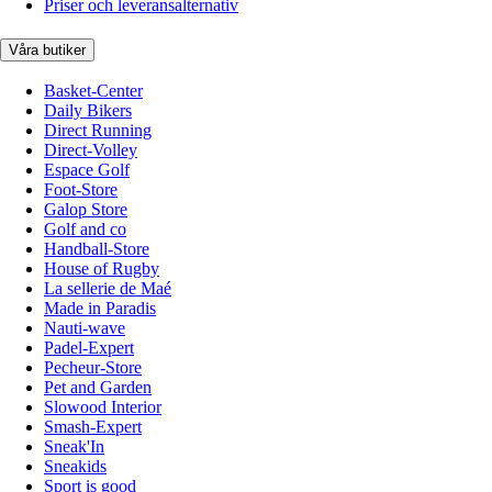
Priser och leveransalternativ
Våra butiker
Basket-Center
Daily Bikers
Direct Running
Direct-Volley
Espace Golf
Foot-Store
Galop Store
Golf and co
Handball-Store
House of Rugby
La sellerie de Maé
Made in Paradis
Nauti-wave
Padel-Expert
Pecheur-Store
Pet and Garden
Slowood Interior
Smash-Expert
Sneak'In
Sneakids
Sport is good