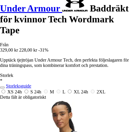
Under Armour
Baddräkt
för kvinnor Tech Wordmark
Tape
Från
329,00 kr
228,00 kr
-31%
Upptäck tjejtröjan Under Armour Tech, den perfekta följeslagaren för
dina träningspass, som kombinerar komfort och prestation.
Storlek
*
Storleksguide
XS
24h
S
24h
M
L
XL
24h
2XL
Detta fält är obligatoriskt