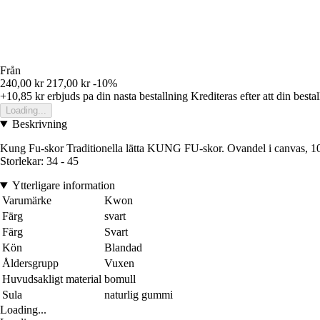
Från
240,00 kr
217,00 kr
-10%
+10,85 kr
erbjuds pa din nasta bestallning
Krediteras efter att din besta
Loading...
Beskrivning
Kung Fu-skor Traditionella lätta KUNG FU-skor. Ovandel i canvas, 100
Storlekar: 34 - 45
Ytterligare information
Varumärke
Kwon
Färg
svart
Färg
Svart
Kön
Blandad
Åldersgrupp
Vuxen
Huvudsakligt material
bomull
Sula
naturlig gummi
Loading...