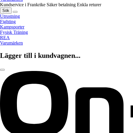
Kundservice i Frankrike
Säker betalning
Enkla returer
Sök
Utrustning
Fighting
Kampsporter
Fysisk Träning
REA
Varumärken
Lägger till i kundvagnen...