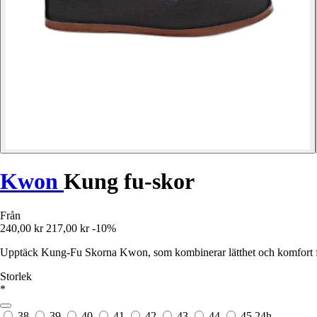
Kwon
Kung fu-skor
Från
240,00 kr
217,00 kr
-10%
Upptäck Kung-Fu Skorna Kwon, som kombinerar lätthet och komfort för
Storlek
*
38
39
40
41
42
43
44
45
24h