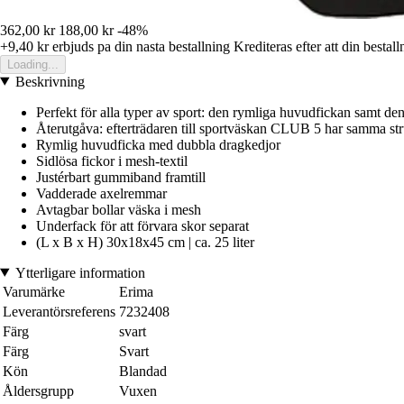
362,00 kr
188,00 kr
-48%
+9,40 kr
erbjuds pa din nasta bestallning
Krediteras efter att din bestall
Loading...
Beskrivning
Perfekt för alla typer av sport: den rymliga huvudfickan samt den s
Återutgåva: efterträdaren till sportväskan CLUB 5 har samma st
Rymlig huvudficka med dubbla dragkedjor
Sidlösa fickor i mesh-textil
Justérbart gummiband framtill
Vadderade axelremmar
Avtagbar bollar väska i mesh
Underfack för att förvara skor separat
(L x B x H) 30x18x45 cm | ca. 25 liter
Ytterligare information
Varumärke
Erima
Leverantörsreferens
7232408
Färg
svart
Färg
Svart
Kön
Blandad
Åldersgrupp
Vuxen