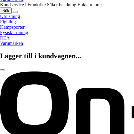
Kundservice i Frankrike
Säker betalning
Enkla returer
Sök
Utrustning
Fighting
Kampsporter
Fysisk Träning
REA
Varumärken
Lägger till i kundvagnen...