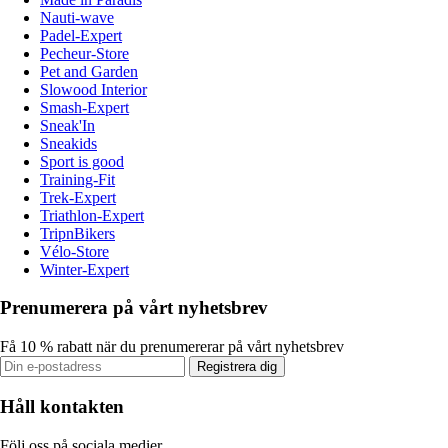
Nauti-wave
Padel-Expert
Pecheur-Store
Pet and Garden
Slowood Interior
Smash-Expert
Sneak'In
Sneakids
Sport is good
Training-Fit
Trek-Expert
Triathlon-Expert
TripnBikers
Vélo-Store
Winter-Expert
Prenumerera på vårt nyhetsbrev
Få 10 % rabatt när du prenumererar på vårt nyhetsbrev
Registrera dig
Håll kontakten
Följ oss på sociala medier