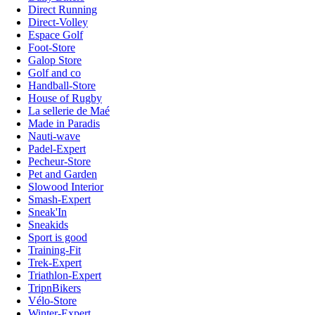
Direct Running
Direct-Volley
Espace Golf
Foot-Store
Galop Store
Golf and co
Handball-Store
House of Rugby
La sellerie de Maé
Made in Paradis
Nauti-wave
Padel-Expert
Pecheur-Store
Pet and Garden
Slowood Interior
Smash-Expert
Sneak'In
Sneakids
Sport is good
Training-Fit
Trek-Expert
Triathlon-Expert
TripnBikers
Vélo-Store
Winter-Expert