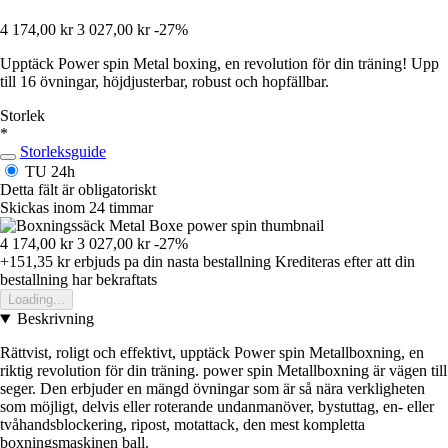
4 174,00 kr
3 027,00 kr
-27%
Upptäck Power spin Metal boxing, en revolution för din träning! Upp
till 16 övningar, höjdjusterbar, robust och hopfällbar.
Storlek
*
Storleksguide
TU
24h
Detta fält är obligatoriskt
Skickas inom 24 timmar
4 174,00 kr
3 027,00 kr
-27%
+151,35 kr
erbjuds pa din nasta bestallning
Krediteras efter att din
bestallning har bekraftats
Loading...
Beskrivning
Rättvist, roligt och effektivt, upptäck Power spin Metallboxning, en
riktig revolution för din träning. power spin Metallboxning är vägen till
seger. Den erbjuder en mängd övningar som är så nära verkligheten
som möjligt, delvis eller roterande undanmanöver, bystuttag, en- eller
tvåhandsblockering, ripost, motattack, den mest kompletta
boxningsmaskinen ball.