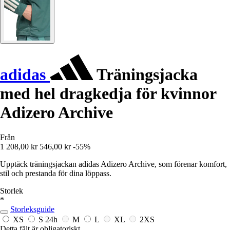
adidas
Träningsjacka
med hel dragkedja för kvinnor
Adizero Archive
Från
1 208,00 kr
546,00 kr
-55%
Upptäck träningsjackan adidas Adizero Archive, som förenar komfort,
stil och prestanda för dina löppass.
Storlek
*
Storleksguide
XS
S
24h
M
L
XL
2XS
Detta fält är obligatoriskt