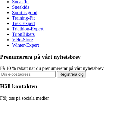
Sneak'In
Sneakids
Sport is good
Training-Fit
Trek-Expert
Triathlon-Expert
TripnBikers
Vélo-Store
Winter-Expert
Prenumerera på vårt nyhetsbrev
Få 10 % rabatt när du prenumererar på vårt nyhetsbrev
Registrera dig
Håll kontakten
Följ oss på sociala medier