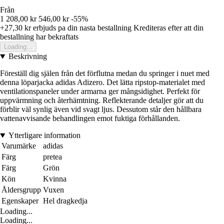
Från
1 208,00 kr
546,00 kr
-55%
+27,30 kr
erbjuds pa din nasta bestallning
Krediteras efter att din
bestallning har bekraftats
Loading...
Beskrivning
Föreställ dig själen från det förflutna medan du springer i nuet med
denna löparjacka adidas Adizero. Det lätta ripstop-materialet med
ventilationspaneler under armarna ger mångsidighet. Perfekt för
uppvärmning och återhämtning. Reflekterande detaljer gör att du
förblir väl synlig även vid svagt ljus. Dessutom står den hållbara
vattenavvisande behandlingen emot fuktiga förhållanden.
Ytterligare information
Varumärke
adidas
Färg
pretea
Färg
Grön
Kön
Kvinna
Åldersgrupp
Vuxen
Egenskaper
Hel dragkedja
Loading...
Loading...