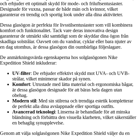
och erbjuder ett optimalt skydd för mode- och friluftsentusiaster.
Designade för vuxna, passar de både män och kvinnor, vilket
garanterar en trendig och sportig look under alla dina aktiviteter.
Dessa glasögon är perfekta för livsstilsentusiaster som vill kombinera
komfort och funktionalitet. Tack vare deras innovativa design
garanterar de utmärkt sikt samtidigt som de skyddar dina ögon från
skadliga solstrålar. Oavsett om du vandrar, cyklar eller bara njuter av
en dag utomhus, är dessa glasögon din oumbärliga följeslagare.
De anmärkningsvärda egenskaperna hos solglasögonen Nike
Expedition Shield inkluderar:
UV-filter
: De erbjuder effektivt skydd mot UVA- och UVB-
strålar, vilket minimerar skador på synen.
Komfort
: Utrustade med lätta material och ergonomiska bågar,
är dessa glasögon designade för att bäras hela dagen utan
obehag.
Modern stil
: Med sin stilrena och trendiga estetik kompletterar
de perfekt alla dina avslappnade eller sportiga outfits.
Avancerad teknologi
: Linserna är behandlade för att minska
bländning och förbättra den visuella klarheten, vilket säkerställer
en behaglig synupplevelse.
Genom att välja solglasögonen Nike Expedition Shield väljer du en