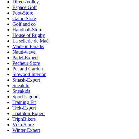
Direct-Volley
Espace Golf
Foot-Store
Galop Store
Golf and co
Handball-Store
House of Rugby
La sellerie de Maé
Made in Paradis
Nauti-wave
Padel-Expert
Pecheur-Store
Pet and Garden
Slowood Interior
Smash-Expert
Sneak'In
Sneakids
Sport is good
Training-Fit
Trek-Expert
Triathlon-Expert
TripnBikers
Vélo-Store
Winter-Expert