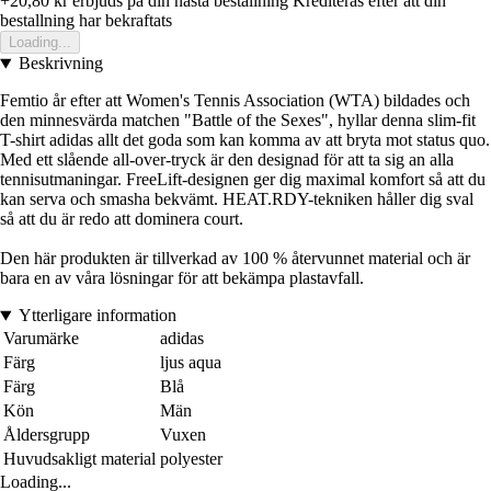
+20,80 kr
erbjuds pa din nasta bestallning
Krediteras efter att din
bestallning har bekraftats
Loading...
Beskrivning
Femtio år efter att Women's Tennis Association (WTA) bildades och
den minnesvärda matchen "Battle of the Sexes", hyllar denna slim-fit
T-shirt adidas allt det goda som kan komma av att bryta mot status quo.
Med ett slående all-over-tryck är den designad för att ta sig an alla
tennisutmaningar. FreeLift-designen ger dig maximal komfort så att du
kan serva och smasha bekvämt. HEAT.RDY-tekniken håller dig sval
så att du är redo att dominera court.
Den här produkten är tillverkad av 100 % återvunnet material och är
bara en av våra lösningar för att bekämpa plastavfall.
Ytterligare information
Varumärke
adidas
Färg
ljus aqua
Färg
Blå
Kön
Män
Åldersgrupp
Vuxen
Huvudsakligt material
polyester
Loading...