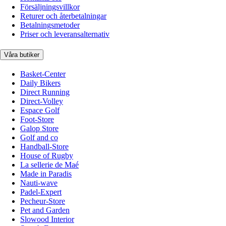
Försäljningsvillkor
Returer och återbetalningar
Betalningsmetoder
Priser och leveransalternativ
Våra butiker
Basket-Center
Daily Bikers
Direct Running
Direct-Volley
Espace Golf
Foot-Store
Galop Store
Golf and co
Handball-Store
House of Rugby
La sellerie de Maé
Made in Paradis
Nauti-wave
Padel-Expert
Pecheur-Store
Pet and Garden
Slowood Interior