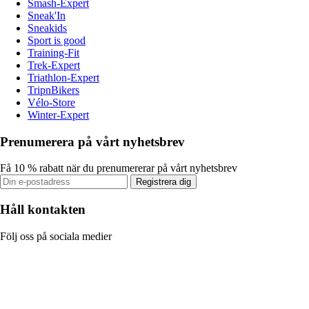
Smash-Expert
Sneak'In
Sneakids
Sport is good
Training-Fit
Trek-Expert
Triathlon-Expert
TripnBikers
Vélo-Store
Winter-Expert
Prenumerera på vårt nyhetsbrev
Få 10 % rabatt när du prenumererar på vårt nyhetsbrev
Registrera dig
Håll kontakten
Följ oss på sociala medier