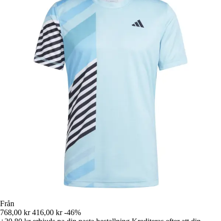
Från
768,00 kr
416,00 kr
-46%