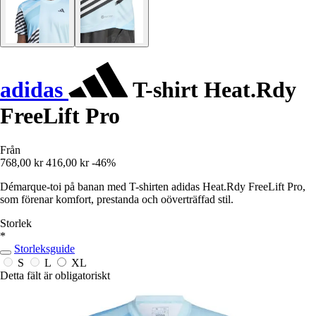
adidas
T-shirt Heat.Rdy
FreeLift Pro
Från
768,00 kr
416,00 kr
-46%
Démarque-toi på banan med T-shirten adidas Heat.Rdy FreeLift Pro,
som förenar komfort, prestanda och oöverträffad stil.
Storlek
*
Storleksguide
S
L
XL
Detta fält är obligatoriskt