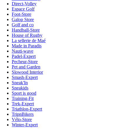
Direct-Volley
Espace Golf
Foot-Store
Galop Store
Golf and co
Handball-Store
House of Rugby
La sellerie de Maé
Made in Paradis
Nauti-wave
Padel-Expert
Pecheur-Store
Pet and Garden
Slowood Interior
Smash-Expert
Sneak'In
Sneakids
Sport is good
Training-Fit
Trek-Expert
Triathlon-Expert
TripnBikers
Vélo-Store
Winter-Expert