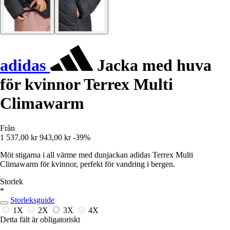
adidas
Jacka med huva
för kvinnor Terrex Multi
Climawarm
Från
1 537,00 kr
943,00 kr
-39%
Möt stigarna i all värme med dunjackan adidas Terrex Multi
Climawarm för kvinnor, perfekt för vandring i bergen.
Storlek
*
Storleksguide
1X
2X
3X
4X
Detta fält är obligatoriskt