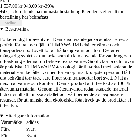
Från
1 537,00 kr
943,00 kr
-39%
+47,15 kr
erbjuds pa din nasta bestallning
Krediteras efter att din
bestallning har bekraftats
Loading...
Beskrivning
Förbered dig för äventyret. Denna isolerande jacka adidas Terrex är
perfekt för trail och fjäll. CLIMAWARM behåller värmen och
transporterar bort svett för att hålla dig varm och torr. Det är en
mångsidig syntetisk dunjacka som du kan använda för vandring och
utforskning eller när du behöver extra värme. Sidofickorna och huvan
är praktiska. CLIMAWARM-teknologin är tillverkad med isolerande
material som behåller värmen för en optimal kroppstemperatur. Håll
dig bekvämt torr tack vare fibrer som transportar bort svett. Njut av
maximal värme och komfort. Denna produkt är tillverkad av 100 %
återvunna material. Genom att återanvända redan skapade material
bidrar vi till att minska avfallet och vårt beroende av begränsade
resurser, för att minska den ekologiska fotavtryck av de produkter vi
tillverkar.
Ytterligare information
Varumärke
adidas
Färg
svart
Färg
Svart