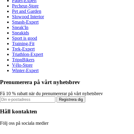
Padel-Expert
Pecheur-Store
Pet and Garden
Slowood Interior
Smash-Expert
Sneak'In
Sneakids
Sport is good
Training-Fit
Trek-Expert
Triathlon-Expert
TripnBikers
Vélo-Store
Winter-Expert
Prenumerera på vårt nyhetsbrev
Få 10 % rabatt när du prenumererar på vårt nyhetsbrev
Registrera dig
Håll kontakten
Följ oss på sociala medier