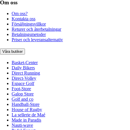
Om oss
Om oss?
Kontakta oss
Försäljningsvillkor
Returer och återbetalningar
Betalningsmetoder
Priser och leveransalternativ
Våra butiker
Basket-Center
Daily Bikers
Direct Running
Direct-Volley
Espace Golf
Foot-Store
Galop Store
Golf and co
Handball-Store
House of Rugby
La sellerie de Maé
Made in Paradis
Nauti-wave