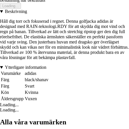
bestallning har bekraftats
Loading...
Beskrivning
Håll dig torr och fokuserad i regnet. Denna golfjacka adidas är
designad med RAIN-teknologi.RDY för att skydda dig mot vind och
regn på banan. Tillverkad av lätt och stretchig ripstop ger den dig full
rörelsefrihet. De elastiska ärmsluten säkerställer en perfekt passform
vid varje sving. Den justerbara huvan med dragsko ger överlägset
skydd och kan vikas ner för en minimalistisk look när vädret förbättras.
Tillverkad av 100 % återvunna material, är denna produkt bara en av
våra lösningar för att bekämpa plastavfall.
Ytterligare information
Varumärke
adidas
Färg
black/shanav
Färg
Svart
Kön
Kvinna
Åldersgrupp
Vuxen
Loading...
Loading...
Alla våra varumärken