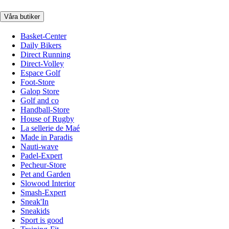
Våra butiker
Basket-Center
Daily Bikers
Direct Running
Direct-Volley
Espace Golf
Foot-Store
Galop Store
Golf and co
Handball-Store
House of Rugby
La sellerie de Maé
Made in Paradis
Nauti-wave
Padel-Expert
Pecheur-Store
Pet and Garden
Slowood Interior
Smash-Expert
Sneak'In
Sneakids
Sport is good