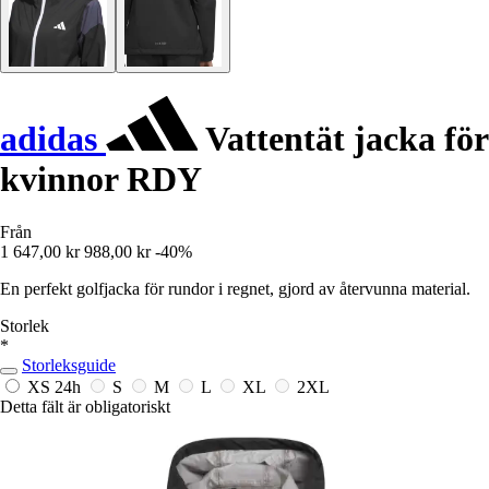
adidas
Vattentät jacka för
kvinnor RDY
Från
1 647,00 kr
988,00 kr
-40%
En perfekt golfjacka för rundor i regnet, gjord av återvunna material.
Storlek
*
Storleksguide
XS
24h
S
M
L
XL
2XL
Detta fält är obligatoriskt