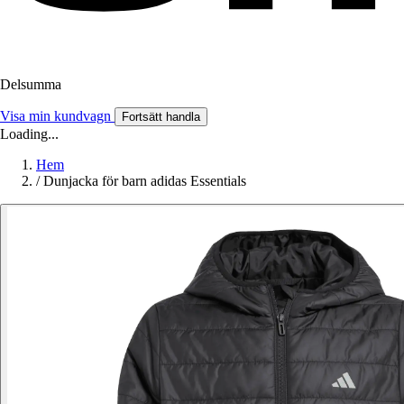
Delsumma
Visa min kundvagn
Fortsätt handla
Loading...
Hem
/
Dunjacka för barn adidas Essentials