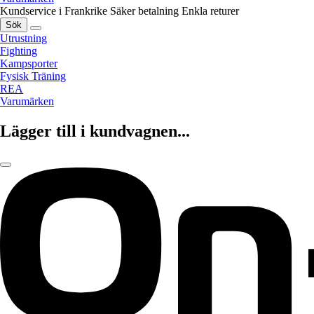
Kundservice i Frankrike
Säker betalning
Enkla returer
Sök
Utrustning
Fighting
Kampsporter
Fysisk Träning
REA
Varumärken
Lägger till i kundvagnen...