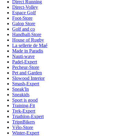
Direct Running
Direct-Volley
Espace Golf
Foot-Store
Galop Store
Golf and co
Handball-Store
House of Rugby
La sellerie de Maé
Made in Paradis
Nauti-wave
Padel-Expert
Pecheur-Store
Pet and Garden
Slowood Interior
Smash-Expert
Sneak'In
Sneakids
Sport is good
Training-Fit
Trek-Expert
Triathlon-Expert
TripnBikers
Vélo-Store
Winter-Expert