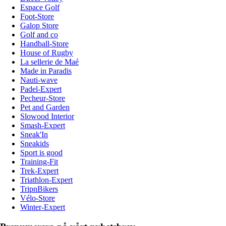
Espace Golf
Foot-Store
Galop Store
Golf and co
Handball-Store
House of Rugby
La sellerie de Maé
Made in Paradis
Nauti-wave
Padel-Expert
Pecheur-Store
Pet and Garden
Slowood Interior
Smash-Expert
Sneak'In
Sneakids
Sport is good
Training-Fit
Trek-Expert
Triathlon-Expert
TripnBikers
Vélo-Store
Winter-Expert