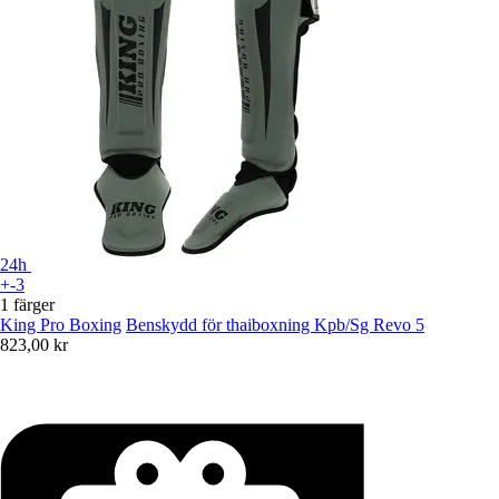
24h
+-3
1 färger
King Pro Boxing
Benskydd för thaiboxning Kpb/Sg Revo 5
823,00 kr