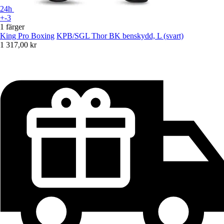
24h
+-3
1 färger
King Pro Boxing
KPB/SGL Thor BK benskydd, L (svart)
1 317,00 kr