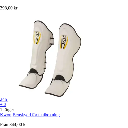
398,00 kr
24h
+-3
1 färger
Kwon
Benskydd för thaiboxning
Från
844,00 kr