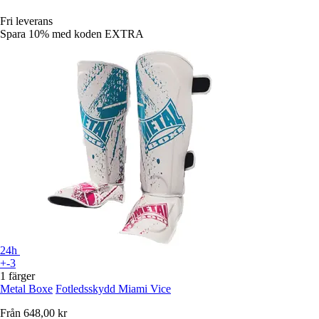
Fri leverans
Spara 10%
med koden
EXTRA
24h
+-3
1 färger
Metal Boxe
Fotledsskydd Miami Vice
Från
648,00 kr