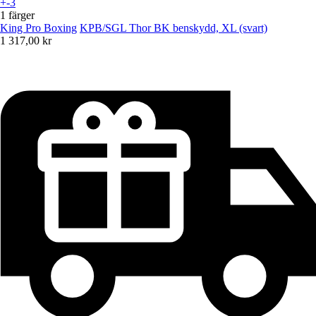
+-3
1 färger
King Pro Boxing
KPB/SGL Thor BK benskydd, XL (svart)
1 317,00 kr