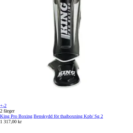
+-2
2 färger
King Pro Boxing
Benskydd för thaiboxning Kpb/ Sg 2
1 317,00 kr