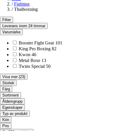
/
Fighting
/
Thaiboxning
Filter
Leverans inom 24 timmar
Varumärke
Booster Fight Gear
101
King Pro Boxing
82
Kwon
46
Metal Boxe
13
Twins Special
50
Visa mer
(23)
Storlek
Färg
Sortiment
Åldersgrupp
Egenskaper
Typ av produkt
Kön
Pris