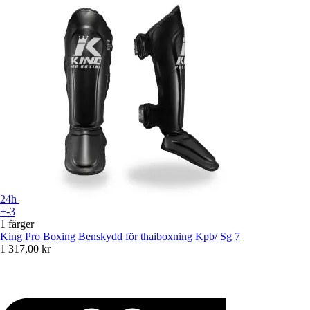
24h
+-3
1 färger
King Pro Boxing
Benskydd för thaiboxning Kpb/ Sg 7
1 317,00 kr