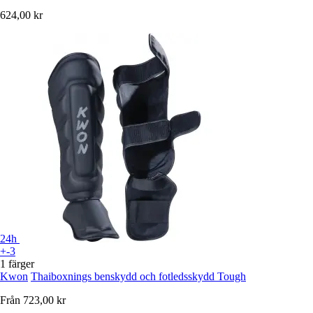
624,00 kr
24h
+-3
1 färger
Kwon
Thaiboxnings benskydd och fotledsskydd Tough
Från
723,00 kr