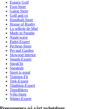
Espace Golf
Foot-Store
Galop Store
Golf and co
Handball-Store
House of Rugby
La sellerie de Maé
Made in Paradis
Nauti-wave
Padel-Expert
Pecheur-Store
Pet and Garden
Slowood Interior
Smash-Expert
Sneak'In
Sneakids
Sport is good
Training-Fit
Trek-Expert
Triathlon-Expert
TripnBikers
Vélo-Store
Winter-Expert
Prenumerera på vårt nyhetsbrev