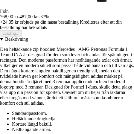
Från
768,00 kr
487,00 kr
-37%
+24,35 kr
erbjuds pa din nasta bestallning
Krediteras efter att din
bestallning har bekraftats
Loading...
Beskrivning
Den heltäckande zip-hoodien Mercedes - AMG Petronas Formula 1
Team DNA är designad för dem som lever och andas för spänningen i
racingen. Den moderna passformen har nedhängande axlar och ärmar,
vilket ger en modern siluett som passar både vid banan och till vardags.
Den något kortare längden baktill ger en trendig stil, medan den
tvådelade huven ger komfort och mångsidighet. adidas märket på
denna hoodie är djärvt med 3 remmar applicerade och en broderad
logotyp med 3 remmar. Designad för Formel 1-fans, skulle detta plagg
visa upp din passion för sporten. Oavsett om du hejar från läktarna
eller umgås med vänner, är det ett lättburet måste som kombinerar
komfort och stil adidas.
Standardpassform.
Heltäckande dragkedja.
Kortare längd baktill.
Nedhängande ärmar.