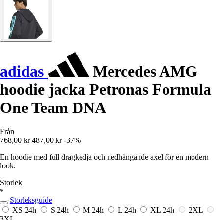
adidas
Mercedes AMG
hoodie jacka Petronas Formula
One Team DNA
Från
768,00 kr
487,00 kr
-37%
En hoodie med full dragkedja och nedhängande axel för en modern
look.
Storlek
*
Storleksguide
XS
24h
S
24h
M
24h
L
24h
XL
24h
2XL
3XL