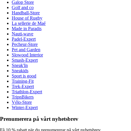
Galop Store
Golf and co
Handball-Store
House of Rugby
La sellerie de Maé
Made in Paradis
Nauti-wave
Padel-Expert
Pecheur-Store
Pet and Garden
Slowood Interior
Smash-Expert
Sneak'In
Sneakids
Sport is good
Training-Fit
Trek-Expert
Triathlon-Expert
TripnBikers
Vélo-Store
Winter-Expert
Prenumerera på vårt nyhetsbrev
Få 10 % rabatt när du prenumererar på vårt nyhetsbrev