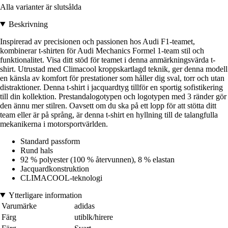
Alla varianter är slutsålda
Beskrivning
Inspirerad av precisionen och passionen hos Audi F1-teamet,
kombinerar t-shirten för Audi Mechanics Formel 1-team stil och
funktionalitet. Visa ditt stöd för teamet i denna anmärkningsvärda t-
shirt. Utrustad med Climacool kroppskartlagd teknik, ger denna modell
en känsla av komfort för prestationer som håller dig sval, torr och utan
distraktioner. Denna t-shirt i jacquardtyg tillför en sportig sofistikering
till din kollektion. Prestandalogotypen och logotypen med 3 ränder gör
den ännu mer stilren. Oavsett om du ska på ett lopp för att stötta ditt
team eller är på språng, är denna t-shirt en hyllning till de talangfulla
mekanikerna i motorsportvärlden.
Standard passform
Rund hals
92 % polyester (100 % återvunnen), 8 % elastan
Jacquardkonstruktion
CLIMACOOL-teknologi
Ytterligare information
Varumärke
adidas
Färg
utiblk/hirere