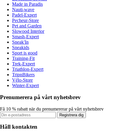
Made in Paradis
Nauti-wave
Padel-Expert
Pecheur-Store
Pet and Garden
Slowood Interior
Smash-Expert
Sneak'In
Sneakids
Sport is good
Training-Fit
Trek-Expert
Triathlon-Expert
TripnBikers
Vélo-Store
Winter-Expert
Prenumerera på vårt nyhetsbrev
Få 10 % rabatt när du prenumererar på vårt nyhetsbrev
Registrera dig
Håll kontakten