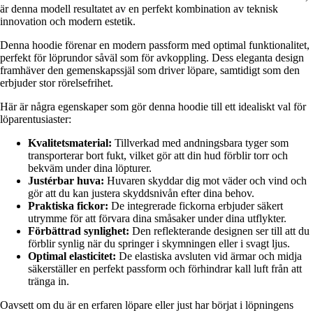
är denna modell resultatet av en perfekt kombination av teknisk
innovation och modern estetik.
Denna hoodie förenar en modern passform med optimal funktionalitet,
perfekt för löprundor såväl som för avkoppling. Dess eleganta design
framhäver den gemenskapssjäl som driver löpare, samtidigt som den
erbjuder stor rörelsefrihet.
Här är några egenskaper som gör denna hoodie till ett idealiskt val för
löparentusiaster:
Kvalitetsmaterial:
Tillverkad med andningsbara tyger som
transporterar bort fukt, vilket gör att din hud förblir torr och
bekväm under dina löpturer.
Justérbar huva:
Huvaren skyddar dig mot väder och vind och
gör att du kan justera skyddsnivån efter dina behov.
Praktiska fickor:
De integrerade fickorna erbjuder säkert
utrymme för att förvara dina småsaker under dina utflykter.
Förbättrad synlighet:
Den reflekterande designen ser till att du
förblir synlig när du springer i skymningen eller i svagt ljus.
Optimal elasticitet:
De elastiska avsluten vid ärmar och midja
säkerställer en perfekt passform och förhindrar kall luft från att
tränga in.
Oavsett om du är en erfaren löpare eller just har börjat i löpningens