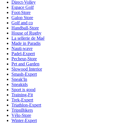
Direct-Volley
Espace Golf
Foot-Store
Galop Store
Golf and co
Handball-Store
House of Rugby
La sellerie de Maé
Made in Paradis
Nauti-wave
Padel-Expert
Pecheur-Store
Pet and Garden
Slowood Interior
Smash-Expert
Sneak'In
Sneakids
Sport is good
Training-Fit
Trek-Expert
Triathlon-Expert
TripnBikers
Vélo-Store
Winter-Expert