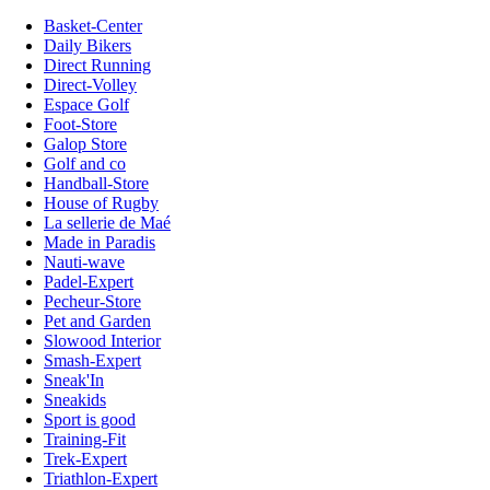
Basket-Center
Daily Bikers
Direct Running
Direct-Volley
Espace Golf
Foot-Store
Galop Store
Golf and co
Handball-Store
House of Rugby
La sellerie de Maé
Made in Paradis
Nauti-wave
Padel-Expert
Pecheur-Store
Pet and Garden
Slowood Interior
Smash-Expert
Sneak'In
Sneakids
Sport is good
Training-Fit
Trek-Expert
Triathlon-Expert