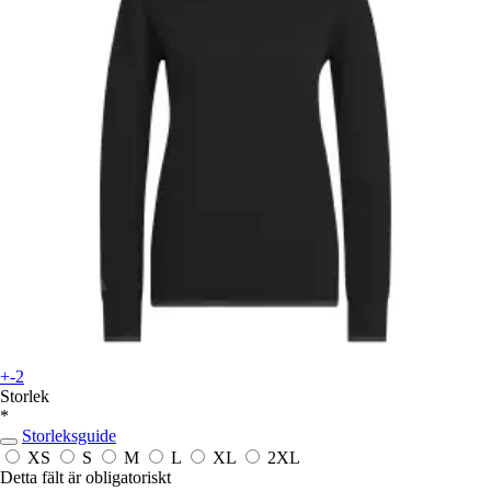
+-2
Storlek
*
Storleksguide
XS
S
M
L
XL
2XL
Detta fält är obligatoriskt