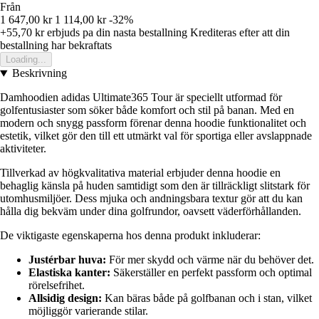
Från
1 647,00 kr
1 114,00 kr
-32%
+55,70 kr
erbjuds pa din nasta bestallning
Krediteras efter att din
bestallning har bekraftats
Loading...
Beskrivning
Damhoodien adidas Ultimate365 Tour är speciellt utformad för
golfentusiaster som söker både komfort och stil på banan. Med en
modern och snygg passform förenar denna hoodie funktionalitet och
estetik, vilket gör den till ett utmärkt val för sportiga eller avslappnade
aktiviteter.
Tillverkad av högkvalitativa material erbjuder denna hoodie en
behaglig känsla på huden samtidigt som den är tillräckligt slitstark för
utomhusmiljöer. Dess mjuka och andningsbara textur gör att du kan
hålla dig bekväm under dina golfrundor, oavsett väderförhållanden.
De viktigaste egenskaperna hos denna produkt inkluderar:
Justérbar huva:
För mer skydd och värme när du behöver det.
Elastiska kanter:
Säkerställer en perfekt passform och optimal
rörelsefrihet.
Allsidig design:
Kan bäras både på golfbanan och i stan, vilket
möjliggör varierande stilar.