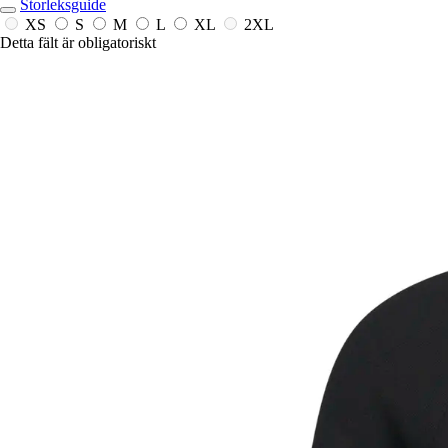
Storleksguide
XS
S
M
L
XL
2XL
Detta fält är obligatoriskt