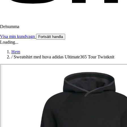
Delsumma
Visa min kundvagn
Fortsätt handla
Loading...
Hem
/
Sweatshirt med huva adidas Ultimate365 Tour Twistknit