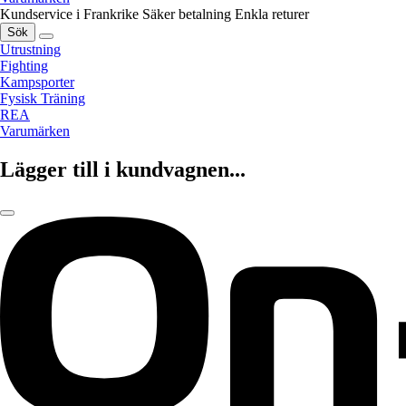
Kundservice i Frankrike
Säker betalning
Enkla returer
Sök
Utrustning
Fighting
Kampsporter
Fysisk Träning
REA
Varumärken
Lägger till i kundvagnen...