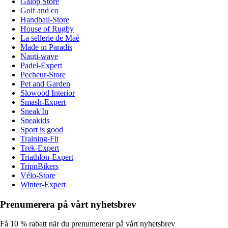
Galop Store
Golf and co
Handball-Store
House of Rugby
La sellerie de Maé
Made in Paradis
Nauti-wave
Padel-Expert
Pecheur-Store
Pet and Garden
Slowood Interior
Smash-Expert
Sneak'In
Sneakids
Sport is good
Training-Fit
Trek-Expert
Triathlon-Expert
TripnBikers
Vélo-Store
Winter-Expert
Prenumerera på vårt nyhetsbrev
Få 10 % rabatt när du prenumererar på vårt nyhetsbrev