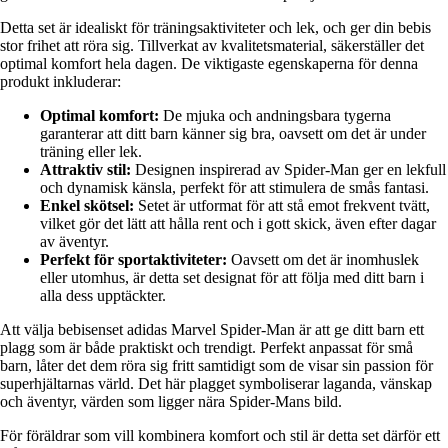
Detta set är idealiskt för träningsaktiviteter och lek, och ger din bebis
stor frihet att röra sig. Tillverkat av kvalitetsmaterial, säkerställer det
optimal komfort hela dagen. De viktigaste egenskaperna för denna
produkt inkluderar:
Optimal komfort:
De mjuka och andningsbara tygerna
garanterar att ditt barn känner sig bra, oavsett om det är under
träning eller lek.
Attraktiv stil:
Designen inspirerad av Spider-Man ger en lekfull
och dynamisk känsla, perfekt för att stimulera de smås fantasi.
Enkel skötsel:
Setet är utformat för att stå emot frekvent tvätt,
vilket gör det lätt att hålla rent och i gott skick, även efter dagar
av äventyr.
Perfekt för sportaktiviteter:
Oavsett om det är inomhuslek
eller utomhus, är detta set designat för att följa med ditt barn i
alla dess upptäckter.
Att välja bebisenset adidas Marvel Spider-Man är att ge ditt barn ett
plagg som är både praktiskt och trendigt. Perfekt anpassat för små
barn, låter det dem röra sig fritt samtidigt som de visar sin passion för
superhjältarnas värld. Det här plagget symboliserar laganda, vänskap
och äventyr, värden som ligger nära Spider-Mans bild.
För föräldrar som vill kombinera komfort och stil är detta set därför ett