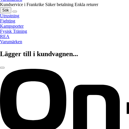
Kundservice i Frankrike
Säker betalning
Enkla returer
Sök
Utrustning
Fighting
Kampsporter
Fysisk Träning
REA
Varumärken
Lägger till i kundvagnen...