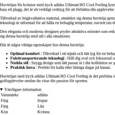
Huvtröjan för kvinnor med tryck adidas Ultimate365 Cool Feeling kombin
bara ett plagg, det är ett verkligt verktyg för att förbättra din upplevels
Tillverkad av högkvalitativa material, utmärker sig denna huvtröja gen
teknologi är utformad för att hålla en behaglig temperatur, oavsett om du 
Den eleganta och moderna designen pryder attraktiva mönster som enkel
sig denna huvtröja med stil i alla situationer.
Här är några viktiga egenskaper hos denna huvtröja:
Optimal komfort
: Tillverkad i ett mjukt och lätt tyg för en be
Fukttransporterande teknologi
: Håll dig sval och fokuserad un
Nutida stil
: Snygg design som lätt passar in i din kollektion av g
Praktisk huva
: Perfekt för kalla eller blåsiga dagar på banan.
Huvtröjan med tryck adidas Ultimate365 Cool Feeling är det perfekta va
golfupplevelse medan du visar din passion för sporten.
Ytterligare information
Varumärke
adidas
Färg
fropur
Färg
Lila
Kön
Kvinna