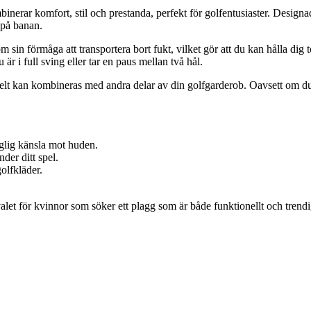
erar komfort, stil och prestanda, perfekt för golfentusiaster. Designad
e på banan.
om sin förmåga att transportera bort fukt, vilket gör att du kan hålla 
är i full sving eller tar en paus mellan två hål.
t kan kombineras med andra delar av din golfgarderob. Oavsett om du v
haglig känsla mot huden.
der ditt spel.
olfkläder.
let för kvinnor som söker ett plagg som är både funktionellt och trendi