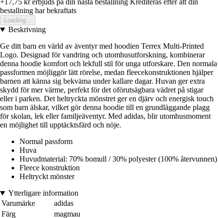
+17,75 kr
erbjuds pa din nasta bestallning
Krediteras efter att din
bestallning har bekraftats
Loading...
Beskrivning
Ge ditt barn en värld av äventyr med hoodien Terrex Multi-Printed
Logo. Designad för vandring och utomhusutforskning, kombinerar
denna hoodie komfort och lekfull stil för unga utforskare. Den normala
passformen möjliggör lätt rörelse, medan fleecekonstruktionen hjälper
barnen att känna sig bekväma under kallare dagar. Huvan ger extra
skydd för mer värme, perfekt för det oförutsägbara vädret på stigar
eller i parken. Det heltryckta mönstret ger en djärv och energisk touch
som barn älskar, vilket gör denna hoodie till en grundläggande plagg
för skolan, lek eller familjeäventyr. Med adidas, blir utomhusmoment
en möjlighet till upptäcktsfärd och nöje.
Normal passform
Huva
Huvudmaterial: 70% bomull / 30% polyester (100% återvunnen)
Fleece konstruktion
Heltryckt mönster
Ytterligare information
Varumärke
adidas
Färg
magmau