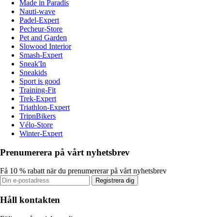
Made in Paradis
Nauti-wave
Padel-Expert
Pecheur-Store
Pet and Garden
Slowood Interior
Smash-Expert
Sneak'In
Sneakids
Sport is good
Training-Fit
Trek-Expert
Triathlon-Expert
TripnBikers
Vélo-Store
Winter-Expert
Prenumerera på vårt nyhetsbrev
Få 10 % rabatt när du prenumererar på vårt nyhetsbrev
Registrera dig
Håll kontakten