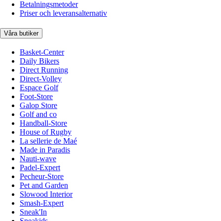
Betalningsmetoder
Priser och leveransalternativ
Våra butiker
Basket-Center
Daily Bikers
Direct Running
Direct-Volley
Espace Golf
Foot-Store
Galop Store
Golf and co
Handball-Store
House of Rugby
La sellerie de Maé
Made in Paradis
Nauti-wave
Padel-Expert
Pecheur-Store
Pet and Garden
Slowood Interior
Smash-Expert
Sneak'In
Sneakids