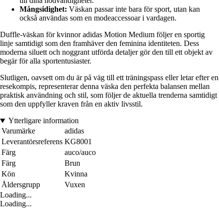
till dina nödvändigheter.
Mångsidighet:
Väskan passar inte bara för sport, utan kan
också användas som en modeaccessoar i vardagen.
Duffle-väskan för kvinnor adidas Motion Medium följer en sportig
linje samtidigt som den framhäver den feminina identiteten. Dess
moderna siluett och noggrant utförda detaljer gör den till ett objekt av
begär för alla sportentusiaster.
Slutligen, oavsett om du är på väg till ett träningspass eller letar efter en
resekompis, representerar denna väska den perfekta balansen mellan
praktisk användning och stil, som följer de aktuella trenderna samtidigt
som den uppfyller kraven från en aktiv livsstil.
Ytterligare information
Varumärke
adidas
Leverantörsreferens
KG8001
Färg
auco/auco
Färg
Brun
Kön
Kvinna
Åldersgrupp
Vuxen
Loading...
Loading...