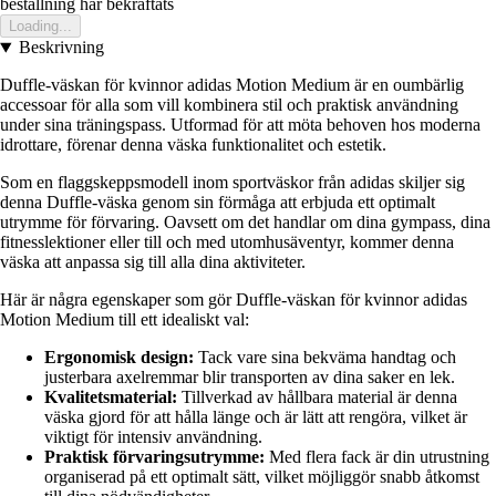
bestallning har bekraftats
Loading...
Beskrivning
Duffle-väskan för kvinnor adidas Motion Medium är en oumbärlig
accessoar för alla som vill kombinera stil och praktisk användning
under sina träningspass. Utformad för att möta behoven hos moderna
idrottare, förenar denna väska funktionalitet och estetik.
Som en flaggskeppsmodell inom sportväskor från adidas skiljer sig
denna Duffle-väska genom sin förmåga att erbjuda ett optimalt
utrymme för förvaring. Oavsett om det handlar om dina gympass, dina
fitnesslektioner eller till och med utomhusäventyr, kommer denna
väska att anpassa sig till alla dina aktiviteter.
Här är några egenskaper som gör Duffle-väskan för kvinnor adidas
Motion Medium till ett idealiskt val:
Ergonomisk design:
Tack vare sina bekväma handtag och
justerbara axelremmar blir transporten av dina saker en lek.
Kvalitetsmaterial:
Tillverkad av hållbara material är denna
väska gjord för att hålla länge och är lätt att rengöra, vilket är
viktigt för intensiv användning.
Praktisk förvaringsutrymme:
Med flera fack är din utrustning
organiserad på ett optimalt sätt, vilket möjliggör snabb åtkomst