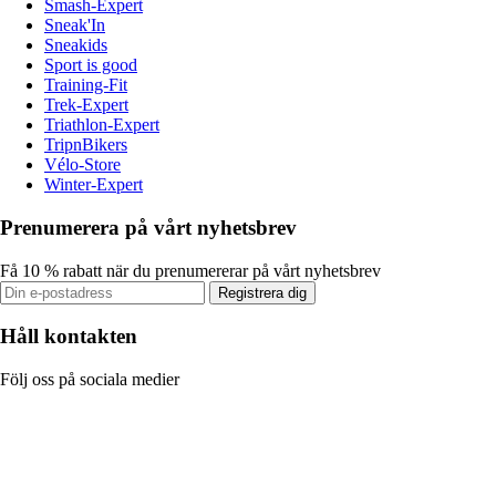
Smash-Expert
Sneak'In
Sneakids
Sport is good
Training-Fit
Trek-Expert
Triathlon-Expert
TripnBikers
Vélo-Store
Winter-Expert
Prenumerera på vårt nyhetsbrev
Få 10 % rabatt när du prenumererar på vårt nyhetsbrev
Registrera dig
Håll kontakten
Följ oss på sociala medier