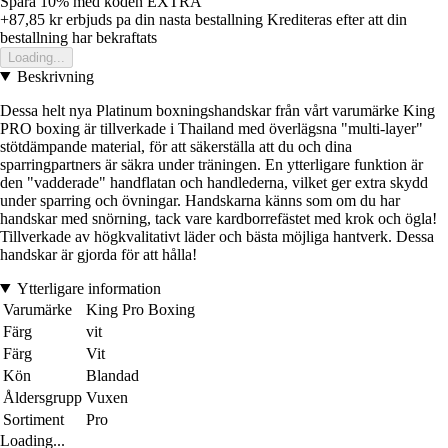
Spara 10%
med koden
EXTRA
+87,85 kr
erbjuds pa din nasta bestallning
Krediteras efter att din
bestallning har bekraftats
Loading...
Beskrivning
Dessa helt nya Platinum boxningshandskar från vårt varumärke King
PRO boxing är tillverkade i Thailand med överlägsna "multi-layer"
stötdämpande material, för att säkerställa att du och dina
sparringpartners är säkra under träningen. En ytterligare funktion är
den "vadderade" handflatan och handlederna, vilket ger extra skydd
under sparring och övningar. Handskarna känns som om du har
handskar med snörning, tack vare kardborrefästet med krok och ögla!
Tillverkade av högkvalitativt läder och bästa möjliga hantverk. Dessa
handskar är gjorda för att hålla!
Ytterligare information
Varumärke
King Pro Boxing
Färg
vit
Färg
Vit
Kön
Blandad
Åldersgrupp
Vuxen
Sortiment
Pro
Loading...