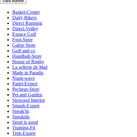
Våra butiker
Basket-Center
Daily Bikers
Direct Running
Direct-Volley
Espace Golf
Foot-Store
Galop Store
Golf and co
Handball-Store
House of Rugby
La sellerie de Maé
Made in Paradis
Nauti-wave
Padel-Expert
Pecheur-Store
Pet and Garden
Slowood Interior
Smash-Expert
Sneak'In
Sneakids
Sport is good
Training-Fit
Trek-Expert