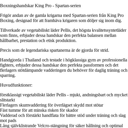
Boxningshandskar King Pro - Spartan-serien
Frigör andan av de gamla krigarna med Spartan-serien från King Pro
Boxing, designad för att framhäva krigaren som döljer sig inom dig.
Tillverkade av vegetabiliskt läder Pellis, det högsta kvalitetssyntetläder
som finns, erbjuder dessa handskar den perfekta balansen mellan
hållbarhet, prestation och etisk produktion.
Precis som de legendariska spartanerna är de gjorda för strid.
Handgjorda i Thailand och testade i högklassiga gym av professionella
fighters, erbjuder dessa handskar den perfekta passformen och det
flerlagers stötdämpande vadderingen du behöver för daglig träning och
sparring.
Huvudfunktioner:
förstklassigt vegetabiliskt läder Pellis - mjukt, andningsbart och mycket
slitstarkt
Flerlagers skumvaddering för överlägset skydd mot stötar
Fäst tumme för att minska risken för skador
Vadderad och förstärkt handflata för bättre stöd under träning och slag
mot pads
Lång självklistrande Velcro-stängning för säker hållning och optimal