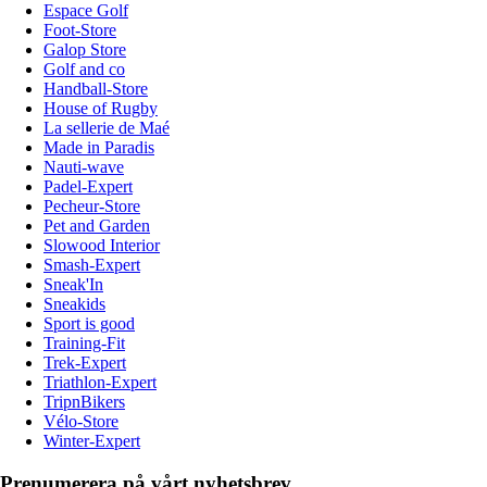
Espace Golf
Foot-Store
Galop Store
Golf and co
Handball-Store
House of Rugby
La sellerie de Maé
Made in Paradis
Nauti-wave
Padel-Expert
Pecheur-Store
Pet and Garden
Slowood Interior
Smash-Expert
Sneak'In
Sneakids
Sport is good
Training-Fit
Trek-Expert
Triathlon-Expert
TripnBikers
Vélo-Store
Winter-Expert
Prenumerera på vårt nyhetsbrev