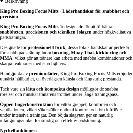
Beskrivning
King Pro Boxing Focus Mitts - Läderhandskar för snabbhet och
precision
King Pro Boxing Focus Mitts
är designade för att förbättra
snabbheten, precisionen och tekniken i slagen
under högkvalitativa
padsträningar.
Designade för
professionellt bruk
, dessa fokus-handskar är perfekta
för snabb padsträning inom
boxning, Muay Thai, kickboxing och
MMA
, vilket gör att tränare kan arbeta med snabba kombinationer och
skarpa reaktioner med sina fighters.
Handgjorda av
premiumläder
, King Pro Boxing Focus Mitts erbjuder
utmärkt hållbarhet, en överlägsen känsla och långvarig prestanda.
Tack vare sin
lätta och kompakta design
möjliggör de snabba
rörelser och minskar tränarens trötthet under långa träningspass.
Öppen fingerkonstruktion
förbättrar greppet, komforten och
ventilationen, vilket säkerställer optimal kontroll och bra luftflöde
under intensiva träningar. Den böjda slagytan ger en naturlig
infångningsvinkel för smidig och effektiv padsträning.
Nyckelfunktioner: