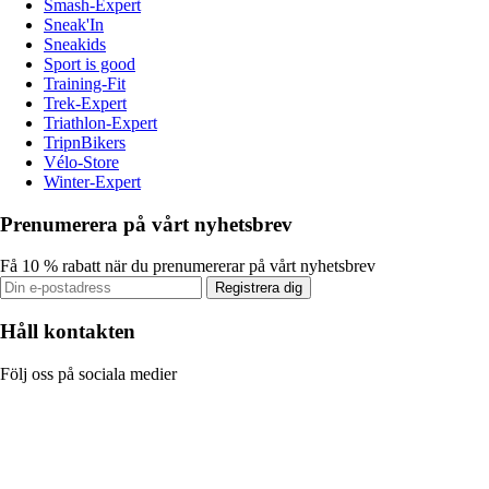
Smash-Expert
Sneak'In
Sneakids
Sport is good
Training-Fit
Trek-Expert
Triathlon-Expert
TripnBikers
Vélo-Store
Winter-Expert
Prenumerera på vårt nyhetsbrev
Få 10 % rabatt när du prenumererar på vårt nyhetsbrev
Registrera dig
Håll kontakten
Följ oss på sociala medier