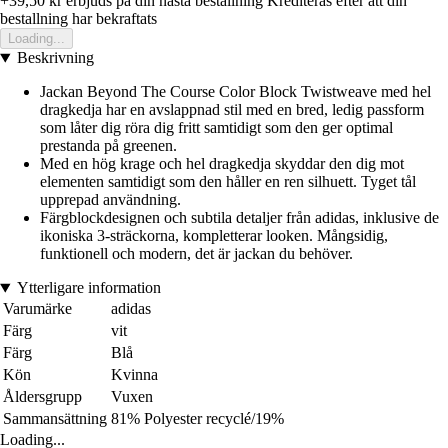
+39,50 kr
erbjuds pa din nasta bestallning
Krediteras efter att din
bestallning har bekraftats
Loading...
Beskrivning
Jackan Beyond The Course Color Block Twistweave med hel
dragkedja har en avslappnad stil med en bred, ledig passform
som låter dig röra dig fritt samtidigt som den ger optimal
prestanda på greenen.
Med en hög krage och hel dragkedja skyddar den dig mot
elementen samtidigt som den håller en ren silhuett. Tyget tål
upprepad användning.
Färgblockdesignen och subtila detaljer från adidas, inklusive de
ikoniska 3-sträckorna, kompletterar looken. Mångsidig,
funktionell och modern, det är jackan du behöver.
Ytterligare information
Varumärke
adidas
Färg
vit
Färg
Blå
Kön
Kvinna
Åldersgrupp
Vuxen
Sammansättning
81% Polyester recyclé/19%
Loading...