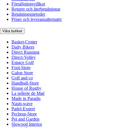
Försäljningsvillkor
Returer och återbetalningar
Betalningsmetoder
Priser och leveransalternativ
Våra butiker
Basket-Center
Daily Bikers
Direct Running
Direct-Volley
Espace Golf
Foot-Store
Galop Store
Golf and co
Handball-Store
House of Rugby
La sellerie de Maé
Made in Paradis
Nauti-wave
Padel-Expert
Pecheur-Store
Pet and Garden
Slowood Interior