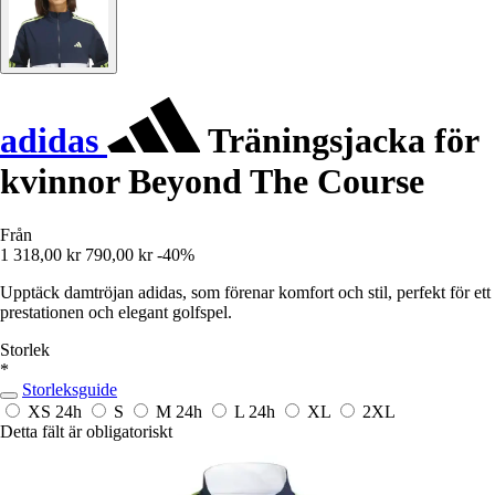
adidas
Träningsjacka för
kvinnor Beyond The Course
Från
1 318,00 kr
790,00 kr
-40%
Upptäck damtröjan adidas, som förenar komfort och stil, perfekt för ett
prestationen och elegant golfspel.
Storlek
*
Storleksguide
XS
24h
S
M
24h
L
24h
XL
2XL
Detta fält är obligatoriskt