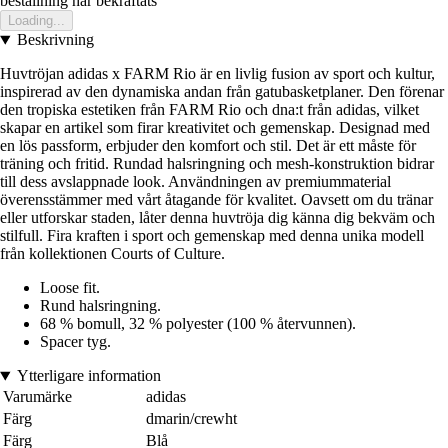
bestallning har bekraftats
Loading...
Beskrivning
Huvtröjan adidas x FARM Rio är en livlig fusion av sport och kultur,
inspirerad av den dynamiska andan från gatubasketplaner. Den förenar
den tropiska estetiken från FARM Rio och dna:t från adidas, vilket
skapar en artikel som firar kreativitet och gemenskap. Designad med
en lös passform, erbjuder den komfort och stil. Det är ett måste för
träning och fritid. Rundad halsringning och mesh-konstruktion bidrar
till dess avslappnade look. Användningen av premiummaterial
överensstämmer med vårt åtagande för kvalitet. Oavsett om du tränar
eller utforskar staden, låter denna huvtröja dig känna dig bekväm och
stilfull. Fira kraften i sport och gemenskap med denna unika modell
från kollektionen Courts of Culture.
Loose fit.
Rund halsringning.
68 % bomull, 32 % polyester (100 % återvunnen).
Spacer tyg.
Ytterligare information
Varumärke
adidas
Färg
dmarin/crewht
Färg
Blå