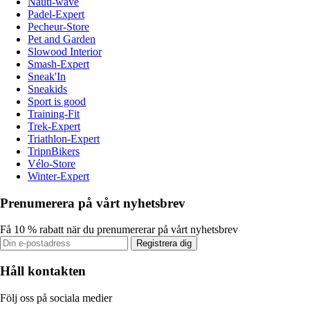
Nauti-wave
Padel-Expert
Pecheur-Store
Pet and Garden
Slowood Interior
Smash-Expert
Sneak'In
Sneakids
Sport is good
Training-Fit
Trek-Expert
Triathlon-Expert
TripnBikers
Vélo-Store
Winter-Expert
Prenumerera på vårt nyhetsbrev
Få 10 % rabatt när du prenumererar på vårt nyhetsbrev
Registrera dig
Håll kontakten
Följ oss på sociala medier