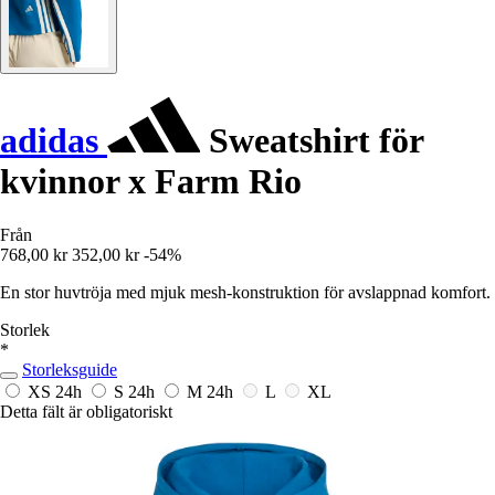
adidas
Sweatshirt för
kvinnor x Farm Rio
Från
768,00 kr
352,00 kr
-54%
En stor huvtröja med mjuk mesh-konstruktion för avslappnad komfort.
Storlek
*
Storleksguide
XS
24h
S
24h
M
24h
L
XL
Detta fält är obligatoriskt