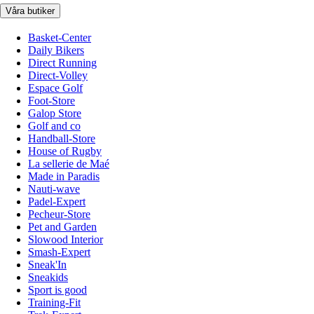
Våra butiker
Basket-Center
Daily Bikers
Direct Running
Direct-Volley
Espace Golf
Foot-Store
Galop Store
Golf and co
Handball-Store
House of Rugby
La sellerie de Maé
Made in Paradis
Nauti-wave
Padel-Expert
Pecheur-Store
Pet and Garden
Slowood Interior
Smash-Expert
Sneak'In
Sneakids
Sport is good
Training-Fit