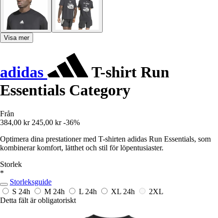
Visa mer
adidas
T-shirt Run
Essentials Category
Från
384,00 kr
245,00 kr
-36%
Optimera dina prestationer med T-shirten adidas Run Essentials, som
kombinerar komfort, lätthet och stil för löpentusiaster.
Storlek
*
Storleksguide
S
24h
M
24h
L
24h
XL
24h
2XL
Detta fält är obligatoriskt