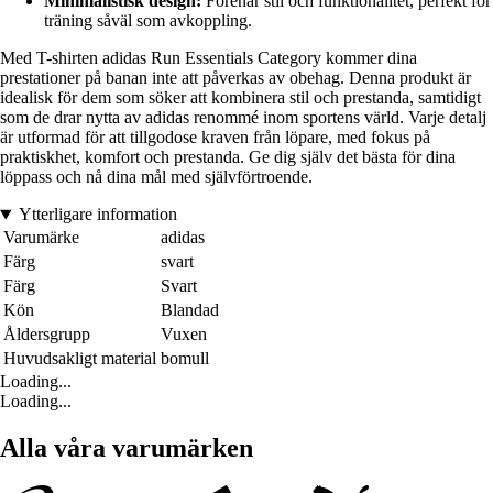
Minimalistisk design:
Förenar stil och funktionalitet, perfekt för
träning såväl som avkoppling.
Med T-shirten adidas Run Essentials Category kommer dina
prestationer på banan inte att påverkas av obehag. Denna produkt är
idealisk för dem som söker att kombinera stil och prestanda, samtidigt
som de drar nytta av adidas renommé inom sportens värld. Varje detalj
är utformad för att tillgodose kraven från löpare, med fokus på
praktiskhet, komfort och prestanda. Ge dig själv det bästa för dina
löppass och nå dina mål med självförtroende.
Ytterligare information
Varumärke
adidas
Färg
svart
Färg
Svart
Kön
Blandad
Åldersgrupp
Vuxen
Huvudsakligt material
bomull
Loading...
Loading...
Alla våra varumärken