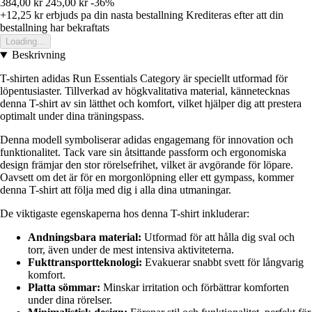
384,00 kr
245,00 kr
-36%
+12,25 kr
erbjuds pa din nasta bestallning
Krediteras efter att din
bestallning har bekraftats
Loading...
Beskrivning
T-shirten adidas Run Essentials Category är speciellt utformad för
löpentusiaster. Tillverkad av högkvalitativa material, kännetecknas
denna T-shirt av sin lätthet och komfort, vilket hjälper dig att prestera
optimalt under dina träningspass.
Denna modell symboliserar adidas engagemang för innovation och
funktionalitet. Tack vare sin åtsittande passform och ergonomiska
design främjar den stor rörelsefrihet, vilket är avgörande för löpare.
Oavsett om det är för en morgonlöpning eller ett gympass, kommer
denna T-shirt att följa med dig i alla dina utmaningar.
De viktigaste egenskaperna hos denna T-shirt inkluderar:
Andningsbara material:
Utformad för att hålla dig sval och
torr, även under de mest intensiva aktiviteterna.
Fukttransportteknologi:
Evakuerar snabbt svett för långvarig
komfort.
Platta sömmar:
Minskar irritation och förbättrar komforten
under dina rörelser.