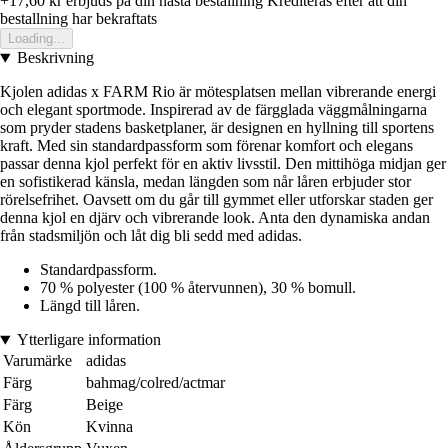
+17,60 kr
erbjuds pa din nasta bestallning
Krediteras efter att din
bestallning har bekraftats
Loading...
Beskrivning
Kjolen adidas x FARM Rio är mötesplatsen mellan vibrerande energi
och elegant sportmode. Inspirerad av de färgglada väggmålningarna
som pryder stadens basketplaner, är designen en hyllning till sportens
kraft. Med sin standardpassform som förenar komfort och elegans
passar denna kjol perfekt för en aktiv livsstil. Den mittihöga midjan ger
en sofistikerad känsla, medan längden som når låren erbjuder stor
rörelsefrihet. Oavsett om du går till gymmet eller utforskar staden ger
denna kjol en djärv och vibrerande look. Anta den dynamiska andan
från stadsmiljön och låt dig bli sedd med adidas.
Standardpassform.
70 % polyester (100 % återvunnen), 30 % bomull.
Längd till låren.
Ytterligare information
Varumärke
adidas
Färg
bahmag/colred/actmar
Färg
Beige
Kön
Kvinna