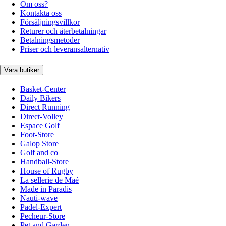
Om oss?
Kontakta oss
Försäljningsvillkor
Returer och återbetalningar
Betalningsmetoder
Priser och leveransalternativ
Våra butiker
Basket-Center
Daily Bikers
Direct Running
Direct-Volley
Espace Golf
Foot-Store
Galop Store
Golf and co
Handball-Store
House of Rugby
La sellerie de Maé
Made in Paradis
Nauti-wave
Padel-Expert
Pecheur-Store
Pet and Garden