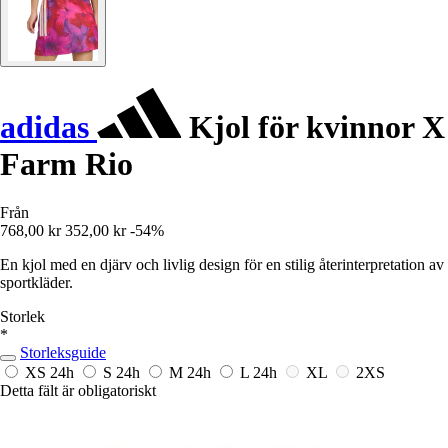
adidas
Kjol för kvinnor X
Farm Rio
Från
768,00 kr
352,00 kr
-54%
En kjol med en djärv och livlig design för en stilig återinterpretation av
sportkläder.
Storlek
*
Storleksguide
XS
24h
S
24h
M
24h
L
24h
XL
2XS
Detta fält är obligatoriskt