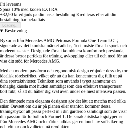
Fri leverans
Spara 10%
med koden
EXTRA
+32,90 kr
erbjuds pa din nasta bestallning
Krediteras efter att din
bestallning har bekraftats
Loading...
Beskrivning
Byxorna från Mercedes AMG Petronas Formula One Team LOT,
signerade av det ikoniska märket adidas, är ett måste för alla sport- och
modeentusiaster. Designade för att kombinera komfort och prestanda,
är dessa byxor perfekta för träning, avkoppling eller till och med för att
visa ditt stöd för Mercedes AMG.
Med en modern passform och ergonomisk design erbjuder dessa byxor
idealisk rörelsefrihet, vilket gör att du kan koncentrera dig fullt ut på
dina sportaktiviteter. Tekniken som används i tyget garanterar en
behaglig känsla mot huden samtidigt som den effektivt transporterar
bort fukt, så att du håller dig sval även under de mest intensiva passen.
Den dämpade men eleganta designen gör det lätt att matcha med olika
stilar. Oavsett om du är på planen eller utanför, kommer dessa
träningsbyxor att passa perfekt in i din garderob samtidigt som de visar
din passion för fotboll och Formel 1. De karaktäristiska logotyperna
från Mercedes AMG och märket adidas ger en touch av sofistikering
och vittnar om kvaliteten på produkten.