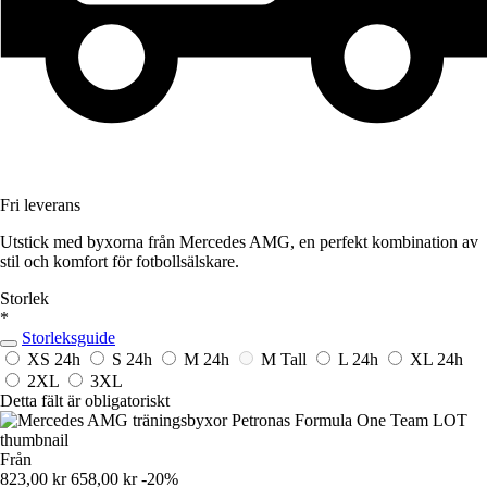
Fri leverans
Utstick med byxorna från Mercedes AMG, en perfekt kombination av
stil och komfort för fotbollsälskare.
Storlek
*
Storleksguide
XS
24h
S
24h
M
24h
M Tall
L
24h
XL
24h
2XL
3XL
Detta fält är obligatoriskt
Från
823,00 kr
658,00 kr
-20%