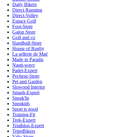
Daily Bikers
Direct Running
Direct-Volley
Espace Golf
Foot-Store
Galop Store
Golf and co
Handball-Store
House of Rugby
La sellerie de Maé
Made in Paradis
Nauti-wave
Padel-Expert
Pecheur-Store
Pet and Garden
Slowood Interior
Smash-Expert
Sneak'In
Sneakids
Sport is good
Training-Fit
Trek-Expert
Triathlon-Expert
TripnBikers
Vélo-Store